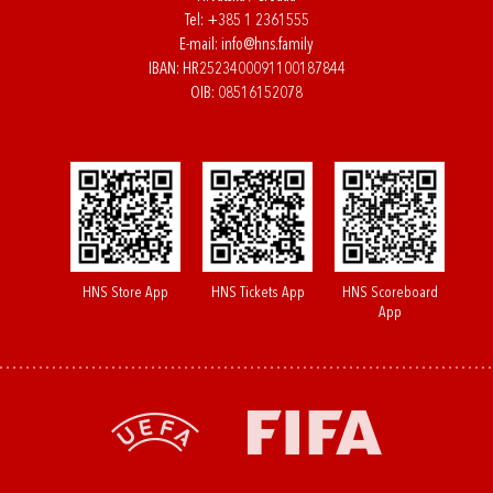
Tel:
+385 1 2361555
E-mail:
info@hns.family
IBAN: HR2523400091100187844
OIB: 08516152078
HNS Store App
HNS Tickets App
HNS Scoreboard
App