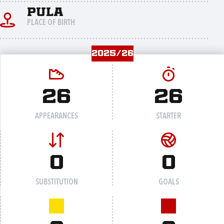
Pula
PLACE OF BIRTH
2025/26
26
26
APPEARANCES
STARTER
0
0
SUBSTITUTION
GOALS