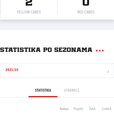
2
0
YELLOW CARDS
RED CARDS
Statistika po sezonama
2025/26
STATISTIKA
UTAKMICE
Nastupi
Pogotci
Žuti k.
Crveni k.