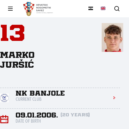
13
Marko
Juršić
NK Banjole
CURRENT CLUB
09.01.2006.
(20 years)
DATE OF BIRTH