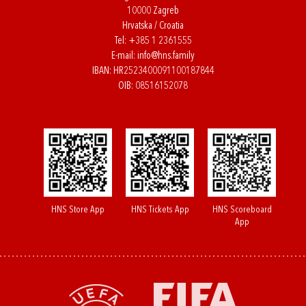
10000 Zagreb
Hrvatska / Croatia
Tel:
+385 1 2361555
E-mail:
info@hns.family
IBAN: HR2523400091100187844
OIB: 08516152078
HNS Store App
HNS Tickets App
HNS Scoreboard
App