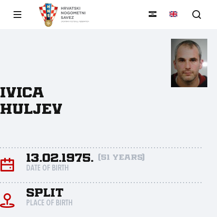
Ivica
Huljev
13.02.1975.
(51 years)
DATE OF BIRTH
Split
PLACE OF BIRTH