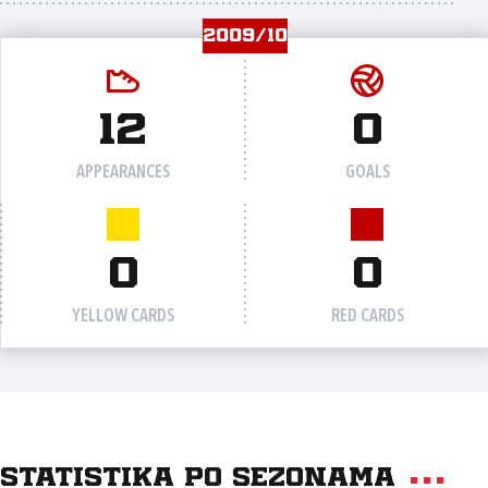
2009/10
12
0
APPEARANCES
GOALS
0
0
YELLOW CARDS
RED CARDS
Statistika po sezonama