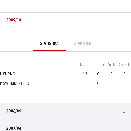
2009/10
STATISTIKA
UTAKMICE
Nastupi
Pogotci
Žuti k.
Crveni k.
UKUPNO
12
0
0
0
PRVA HMNL - 1.DIO
0
0
0
0
2008/09
2007/08