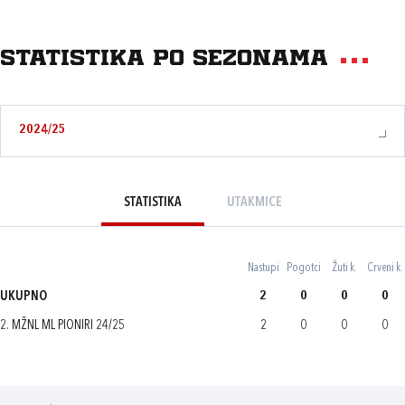
Statistika po sezonama
2024/25
STATISTIKA
UTAKMICE
Nastupi
Pogotci
Žuti k.
Crveni k.
UKUPNO
2
0
0
0
2. MŽNL ML PIONIRI 24/25
2
0
0
0