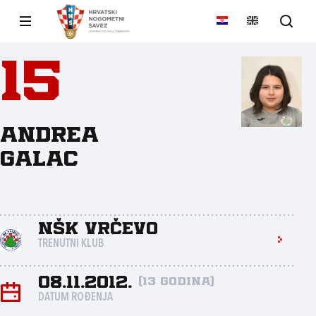
15
Andrea
Galac
NŠK Vrčevo
TRENUTNI KLUB
08.11.2012.
(13 godina)
DATUM ROĐENJA