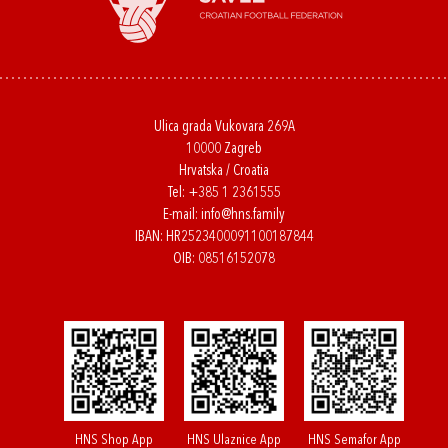
Ulica grada Vukovara 269A
10000 Zagreb
Hrvatska / Croatia
Tel:
+385 1 2361555
E-mail:
info@hns.family
IBAN: HR2523400091100187844
OIB: 08516152078
HNS Shop App
HNS Ulaznice App
HNS Semafor App