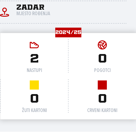
Zadar
MJESTO ROĐENJA
2024/25
2
0
NASTUPI
POGOTCI
0
0
ŽUTI KARTONI
CRVENI KARTONI