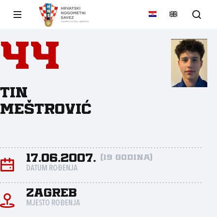
44
Tin
Meštrović
17.06.2007.
(19 godina)
DATUM ROĐENJA
Zagreb
MJESTO ROĐENJA