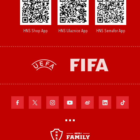
HNS Shop App
HNS Ulaznice App
HNS Semafor App