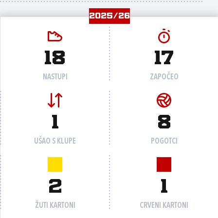
2025/26
18
17
NASTUPI
ZAPOČEO
1
8
UŠAO S KLUPE
POGOTCI
2
1
ŽUTI KARTONI
CRVENI KARTONI