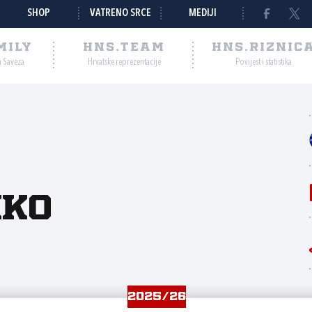
SHOP
VATRENO SRCE
MEDIJI
MILY
HNS.TEAM
HNS.RIZNIC
a Saveza
Hrvatske reprezentacije
Povijest i statistika
nko
2025/26