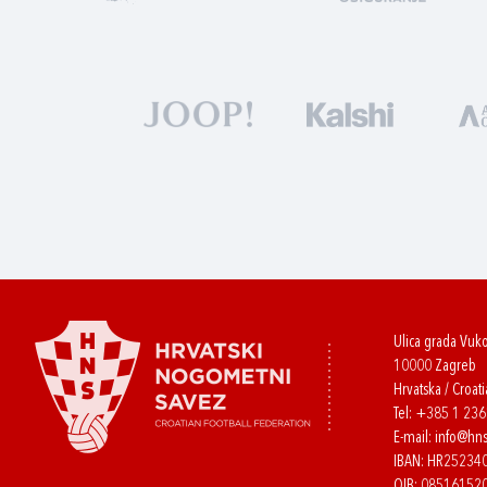
Ulica grada Vuk
10000 Zagreb
Hrvatska / Croati
Tel:
+385 1 23
E-mail:
info@hns
IBAN: HR2523
OIB: 08516152