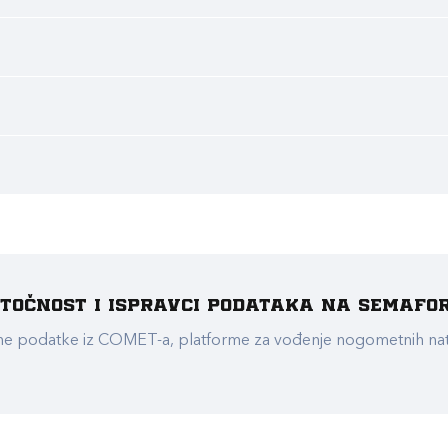
e točnost i ispravci podataka na Semafo
ualne podatke iz COMET-a, platforme za vođenje nogometnih n