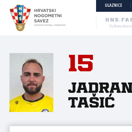
ULAZNICE
HNS.FA
Službena stranic
15
Jadra
Tašić