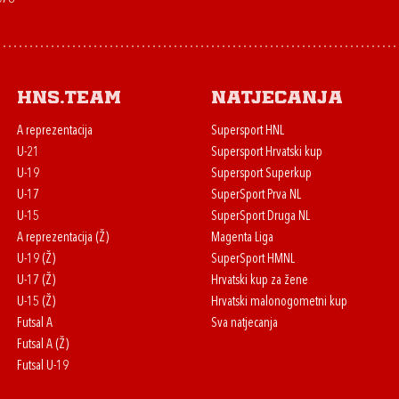
HNS.team
Natjecanja
A reprezentacija
Supersport HNL
U-21
Supersport Hrvatski kup
U-19
Supersport Superkup
U-17
SuperSport Prva NL
U-15
SuperSport Druga NL
A reprezentacija (Ž)
Magenta Liga
U-19 (Ž)
SuperSport HMNL
U-17 (Ž)
Hrvatski kup za žene
U-15 (Ž)
Hrvatski malonogometni kup
Futsal A
Sva natjecanja
Futsal A (Ž)
Futsal U-19