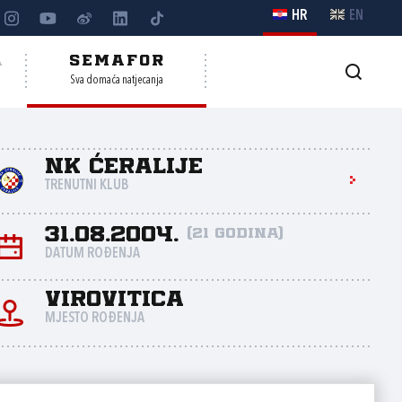
HR
EN
A
SEMAFOR
Sva domaća natjecanja
NK Ćeralije
TRENUTNI KLUB
31.08.2004.
(21 godina)
DATUM ROĐENJA
Virovitica
MJESTO ROĐENJA