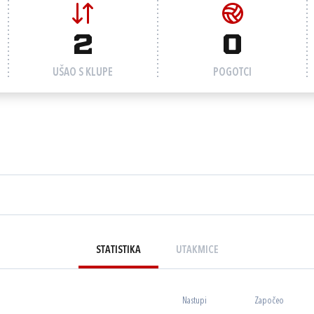
2
0
UŠAO S KLUPE
POGOTCI
STATISTIKA
UTAKMICE
Nastupi
Započeo