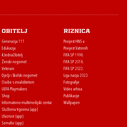
Obitelj
Riznica
Generacija 111
Povijest HNS-a
Edukacija
Povijest Vatrenih
#JednaObitelj
FIFA SP 1998.
Ženski nogomet
FIFA SP 2018.
Veterani
FIFA SP 2022.
Dječji i školski nogomet
Liga nacija 2023.
Osobe s invaliditetom
Fotografije
UEFA Playmakers
Video arhiva
Shop
Publikacije
Informativno-multimedijski centar
Wallpaperi
Službena trgovina (app)
Ulaznice (app)
Semafor (app)