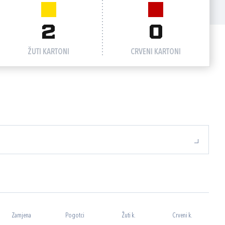
2
0
ŽUTI KARTONI
CRVENI KARTONI
Zamjena
Pogotci
Žuti k.
Crveni k.