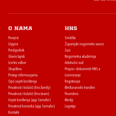
O nama
HNS
Povijest
Središta
Uspjesi
Županijski nogometni savezi
Predsjednik
Suci
Glavni tajnik
Nogometna akademija
Izvršni odbor
Arbitražni sud
Skupština
Propisi i dokumenti HNS-a
Pristup informacijama
Licenciranje
Opći uvjeti korištenja
Registracije
Privatnost i kolačići (hns.family)
Međunarodni transferi
Privatnost i kolačići (hns.team)
Posrednici
Uvjeti korištenja (app Semafor)
Mediji
Privatnost korisnika (app Semafor)
Logotipi
Kontakti