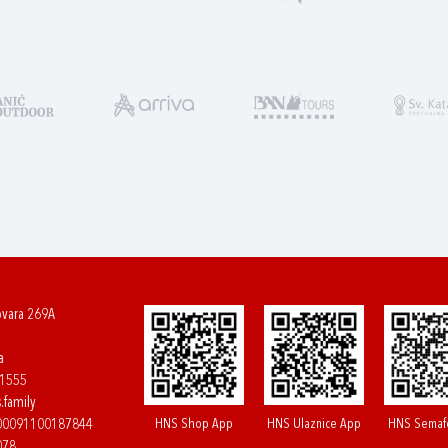
ovara 269A
a
61555
.family
HNS Shop App
HNS Ulaznice App
HNS Semaf
400091100187844
078