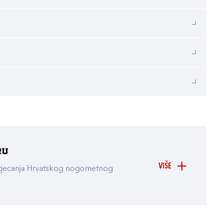
ru
VIŠE
atjecanja Hrvatskog nogometnog