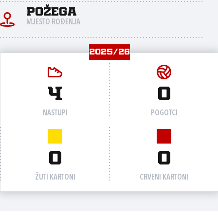
Požega
MJESTO ROĐENJA
2025/26
4
0
NASTUPI
POGOTCI
0
0
ŽUTI KARTONI
CRVENI KARTONI