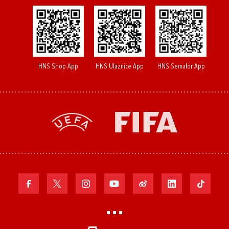
HNS Shop App
HNS Ulaznice App
HNS Semafor App