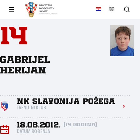
14
Gabrijel
Herijan
NK Slavonija Požega
TRENUTNI KLUB
18.06.2012.
(14 godina)
DATUM ROĐENJA