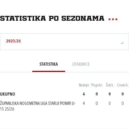
Statistika po sezonama
2025/26
STATISTIKA
UTAKMICE
Nastupi
Pogotci
Žuti k.
Crveni k.
UKUPNO
4
0
0
0
ŽUPANIJSKA NOGOMETNA LIGA STARIJI PIONIRI U-
4
0
0
0
15 25/26