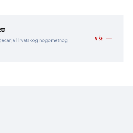
ru
VIŠE
atjecanja Hrvatskog nogometnog