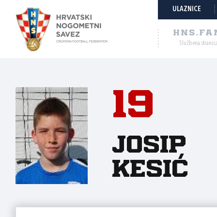
ULAZNICE
HNS.FA
Službena stranic
19
Josip
Kesić