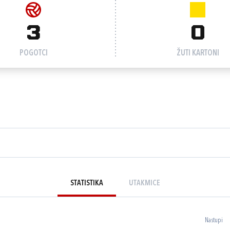
3
0
POGOTCI
ŽUTI KARTONI
STATISTIKA
UTAKMICE
Nastupi