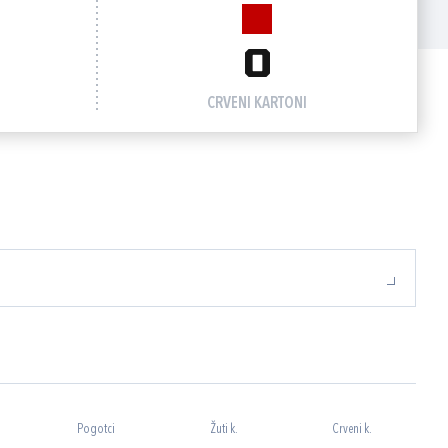
0
CRVENI KARTONI
Pogotci
Žuti k.
Crveni k.