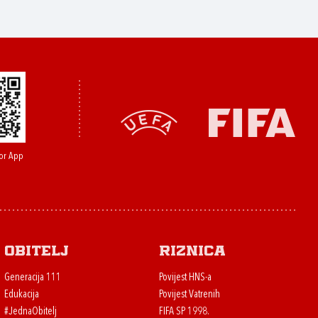
or App
Obitelj
Riznica
Generacija 111
Povijest HNS-a
Edukacija
Povijest Vatrenih
#JednaObitelj
FIFA SP 1998.