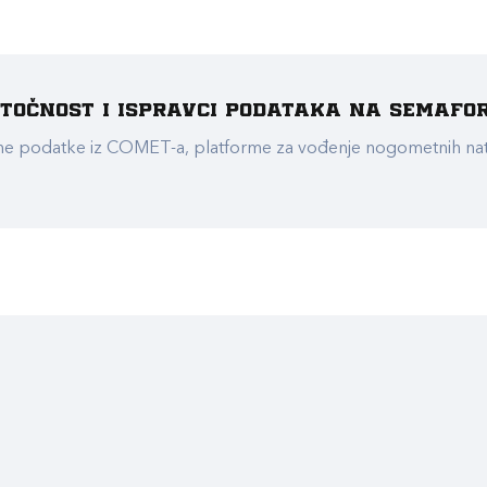
e točnost i ispravci podataka na Semafo
ualne podatke iz COMET-a, platforme za vođenje nogometnih n