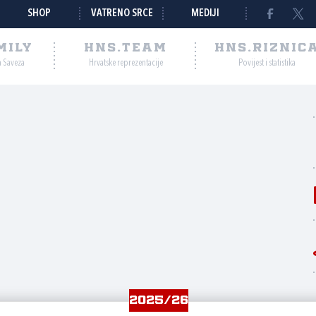
SHOP
VATRENO SRCE
MEDIJI
MILY
HNS.TEAM
HNS.RIZNIC
a Saveza
Hrvatske reprezentacije
Povijest i statistika
2025/26