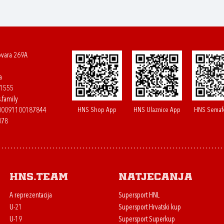
ovara 269A
a
61555
.family
HNS Shop App
HNS Ulaznice App
HNS Semaf
400091100187844
078
HNS.team
Natjecanja
A reprezentacija
Supersport HNL
U-21
Supersport Hrvatski kup
U-19
Supersport Superkup