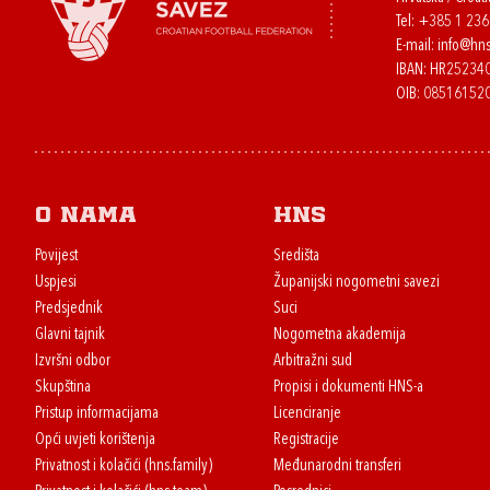
Tel:
+385 1 23
E-mail:
info@hns
IBAN: HR2523
OIB: 08516152
O nama
HNS
Povijest
Središta
Uspjesi
Županijski nogometni savezi
Predsjednik
Suci
Glavni tajnik
Nogometna akademija
Izvršni odbor
Arbitražni sud
Skupština
Propisi i dokumenti HNS-a
Pristup informacijama
Licenciranje
Opći uvjeti korištenja
Registracije
Privatnost i kolačići (hns.family)
Međunarodni transferi