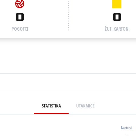
0
0
POGOTCI
ŽUTI KARTONI
STATISTIKA
UTAKMICE
Nastupi