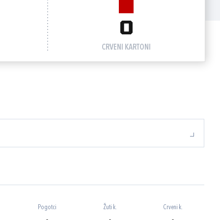
0
CRVENI KARTONI
Pogotci
Žuti k.
Crveni k.