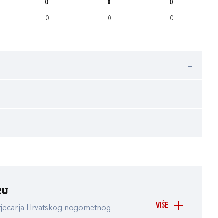
0
0
0
0
0
0
ru
VIŠE
atjecanja Hrvatskog nogometnog