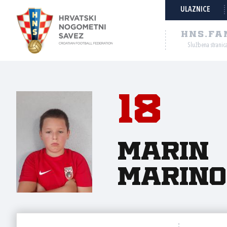
ULAZNICE
HNS.FA
Službena stranic
18
Marin
Marino