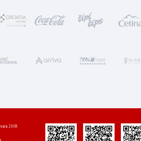
ovara 269A
a