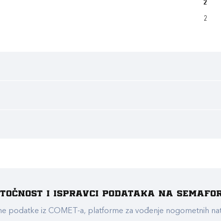
2
2
e točnost i ispravci podataka na Semafo
ualne podatke iz COMET-a, platforme za vođenje nogometnih n