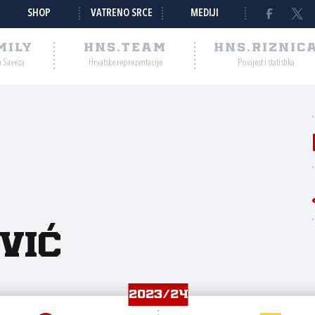
SHOP
VATRENO SRCE
MEDIJI
MILY
HNS.TEAM
HNS.RIZNIC
a Saveza
Hrvatske reprezentacije
Povijest i statistika
vić
2023/24