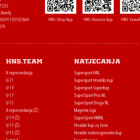
61555
.family
HNS Shop App
HNS Ulaznice App
HNS Semaf
400091100187844
078
HNS.team
Natjecanja
A reprezentacija
Supersport HNL
U-21
Supersport Hrvatski kup
U-19
Supersport Superkup
U-17
SuperSport Prva NL
U-15
SuperSport Druga NL
A reprezentacija (Ž)
Magenta Liga
U-19 (Ž)
SuperSport HMNL
U-17 (Ž)
Hrvatski kup za žene
U-15 (Ž)
Hrvatski malonogometni kup