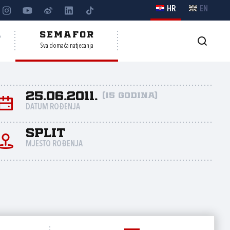
HR
EN
A
SEMAFOR
Sva domaća natjecanja
25.06.2011.
(15 godina)
DATUM ROĐENJA
Split
MJESTO ROĐENJA