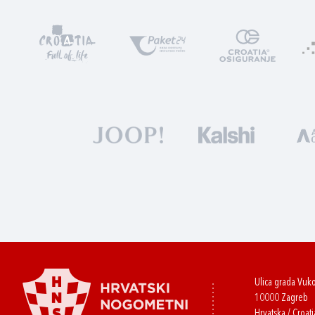
Ulica grada Vuk
10000 Zagreb
Hrvatska / Croati