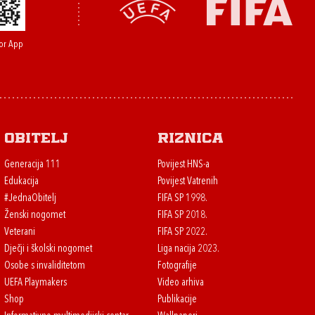
or App
Obitelj
Riznica
Generacija 111
Povijest HNS-a
Edukacija
Povijest Vatrenih
#JednaObitelj
FIFA SP 1998.
Ženski nogomet
FIFA SP 2018.
Veterani
FIFA SP 2022.
Dječji i školski nogomet
Liga nacija 2023.
Osobe s invaliditetom
Fotografije
UEFA Playmakers
Video arhiva
Shop
Publikacije