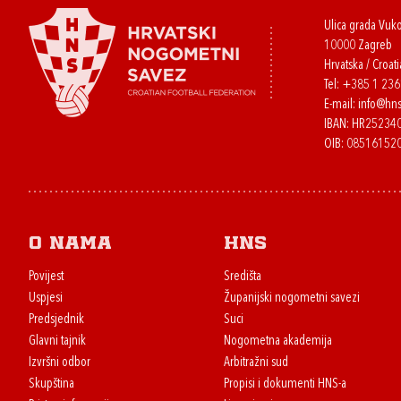
Ulica grada Vuk
10000 Zagreb
Hrvatska / Croati
Tel:
+385 1 23
E-mail:
info@hns
IBAN: HR2523
OIB: 08516152
O nama
HNS
Povijest
Središta
Uspjesi
Županijski nogometni savezi
Predsjednik
Suci
Glavni tajnik
Nogometna akademija
Izvršni odbor
Arbitražni sud
Skupština
Propisi i dokumenti HNS-a