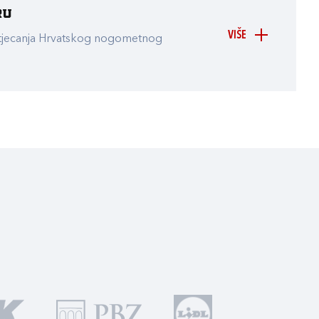
ru
VIŠE
atjecanja Hrvatskog nogometnog