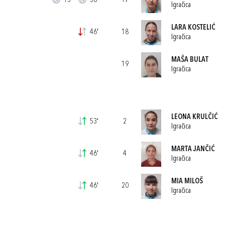
13'
38'
17
Igračica
LARA KOSTELIĆ
46'
18
Igračica
MAŠA BULAT
19
Igračica
LEONA KRULČIĆ
53'
2
Igračica
MARTA JANČIĆ
46'
4
Igračica
MIA MILOŠ
46'
20
Igračica