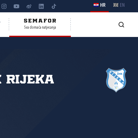
HR
EN
A
SEMAFOR
Sva domaća natjecanja
 Rijeka