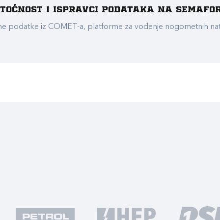
e točnost i ispravci podataka na Semafo
ualne podatke iz COMET-a, platforme za vođenje nogometnih n