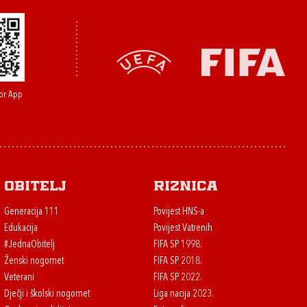
or App
Obitelj
Riznica
Generacija 111
Povijest HNS-a
Edukacija
Povijest Vatrenih
#JednaObitelj
FIFA SP 1998.
Ženski nogomet
FIFA SP 2018.
Veterani
FIFA SP 2022.
Dječji i školski nogomet
Liga nacija 2023.