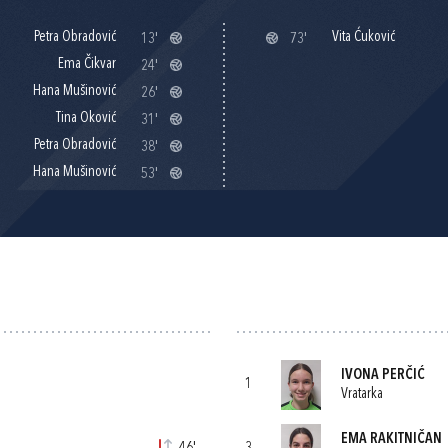
Petra Obradović
Vita Ćuković
13'
73'
Ema Čikvar
24'
Hana Mušinović
26'
Tina Oković
31'
Petra Obradović
38'
Hana Mušinović
53'
IVONA PERČIĆ
1
Vratarka
EMA RAKITNIČAN