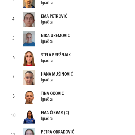
2
Igračica
EMA PETROVIĆ
4
Igračica
NIKA UREMOVIĆ
5
Igračica
STELA BREŽNJAK
6
Igračica
HANA MUŠINOVIĆ
7
Igračica
TINA OKOVIĆ
8
Igračica
EMA ČIKVAR
(C)
10
Igračica
PETRA OBRADOVIĆ