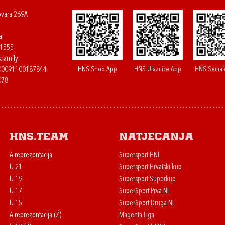
ovara 269A
a
61555
.family
HNS Shop App
HNS Ulaznice App
HNS Semaf
400091100187844
078
HNS.team
Natjecanja
A reprezentacija
Supersport HNL
U-21
Supersport Hrvatski kup
U-19
Supersport Superkup
U-17
SuperSport Prva NL
U-15
SuperSport Druga NL
A reprezentacija (Ž)
Magenta Liga