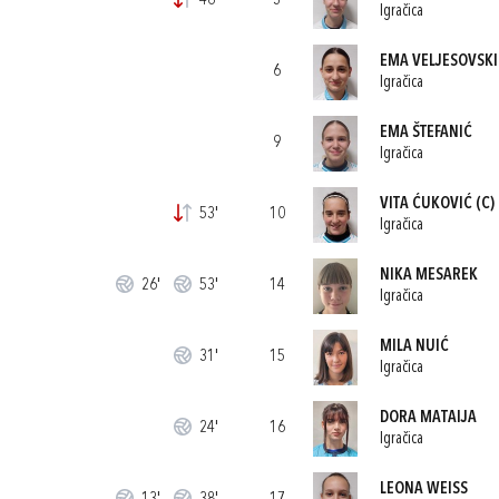
46'
3
Igračica
EMA VELJESOVSKI
6
Igračica
EMA ŠTEFANIĆ
9
Igračica
VITA ĆUKOVIĆ
(C)
53'
10
Igračica
NIKA MESAREK
26'
53'
14
Igračica
MILA NUIĆ
31'
15
Igračica
DORA MATAIJA
24'
16
Igračica
LEONA WEISS