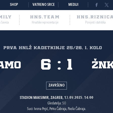
SHOP
VATRENO SRCE
MEDIJI
MILY
HNS.TEAM
HNS.RIZNIC
a Saveza
Hrvatske reprezentacije
Povijest i statistika
Prva HNLŽ kadetkinje 25/26, 1. kolo
6
:
1
namo
ŽNK
ZAVRŠENO
STADION MAKSIMIR, ZAGREB, 13.09.2025. 14:00
Gledatelja: 50
Suci: Ivona Pejić, Petra Čabraja, Paola Čabraja.