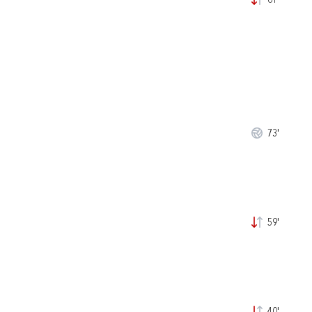
61'
73'
59'