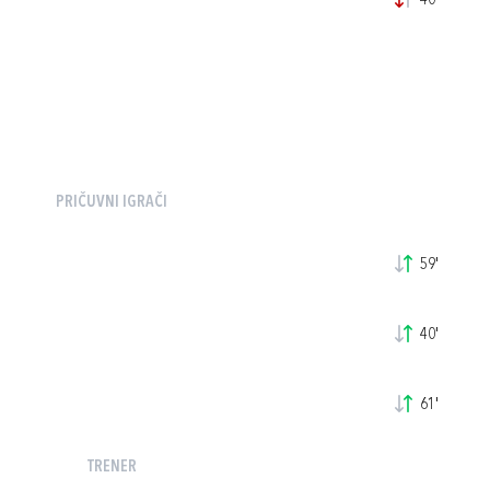
40'
PRIČUVNI IGRAČI
59'
40'
61'
TRENER