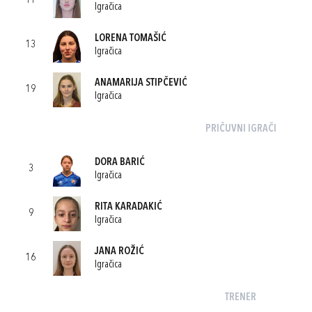
11
Igračica
LORENA TOMAŠIĆ
13
Igračica
ANAMARIJA STIPČEVIĆ
19
Igračica
PRIČUVNI IGRAČI
DORA BARIĆ
3
Igračica
RITA KARADAKIĆ
9
Igračica
JANA ROŽIĆ
16
Igračica
TRENER