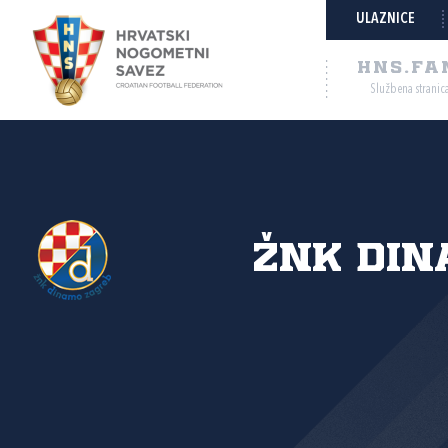
ULAZNICE
HNS.FA
Službena stranic
ŽNK Di