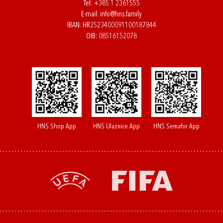
Tel:
+385 1 2361555
E-mail:
info@hns.family
IBAN: HR2523400091100187844
OIB: 08516152078
HNS Shop App
HNS Ulaznice App
HNS Semafor App