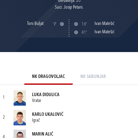
Gledatelja: 20
Suci: Josip Petani.
Toni Buljat
Ivan Matešić
9'
16'
Ivan Matešić
41'
NK DRAGOVOLJAC
NK SABUNJAR
LUKA DIDULICA
1
Vratar
KARLO UKALOVIĆ
2
Igrač
MARIN ALIĆ
4