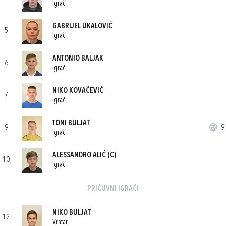
Igrač
GABRIJEL UKALOVIĆ
5
Igrač
ANTONIO BALJAK
6
Igrač
NIKO KOVAČEVIĆ
7
Igrač
TONI BULJAT
9
9'
Igrač
ALESSANDRO ALIĆ
(C)
10
Igrač
PRIČUVNI IGRAČI
NIKO BULJAT
12
Vratar