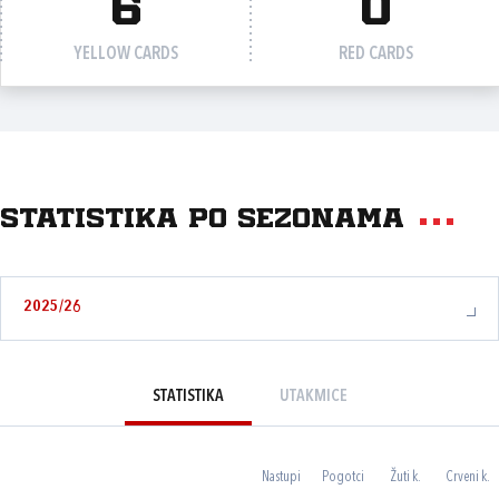
6
0
YELLOW CARDS
RED CARDS
Statistika po sezonama
2025/26
STATISTIKA
UTAKMICE
Nastupi
Pogotci
Žuti k.
Crveni k.