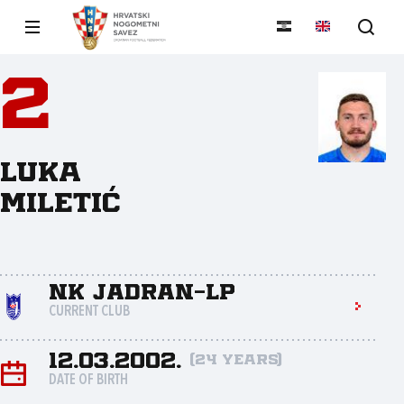
2
Luka
Miletić
NK Jadran-LP
CURRENT CLUB
12.03.2002.
(24 years)
DATE OF BIRTH