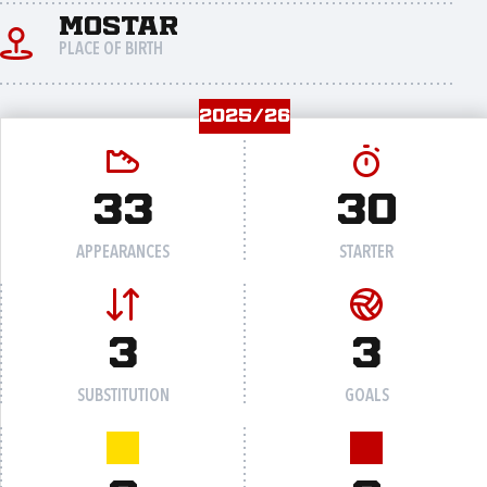
Mostar
PLACE OF BIRTH
2025/26
33
30
APPEARANCES
STARTER
3
3
SUBSTITUTION
GOALS