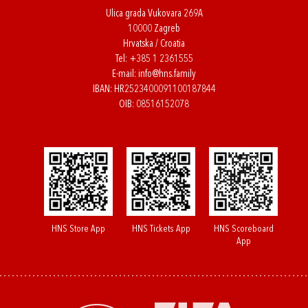
Ulica grada Vukovara 269A
10000 Zagreb
Hrvatska / Croatia
Tel:
+385 1 2361555
E-mail:
info@hns.family
IBAN: HR2523400091100187844
OIB: 08516152078
HNS Store App
HNS Tickets App
HNS Scoreboard
App