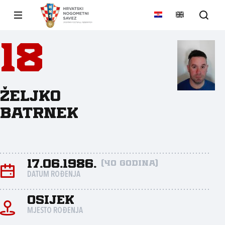
18
Željko
Batrnek
17.06.1986.
(40 godina)
DATUM ROĐENJA
Osijek
MJESTO ROĐENJA