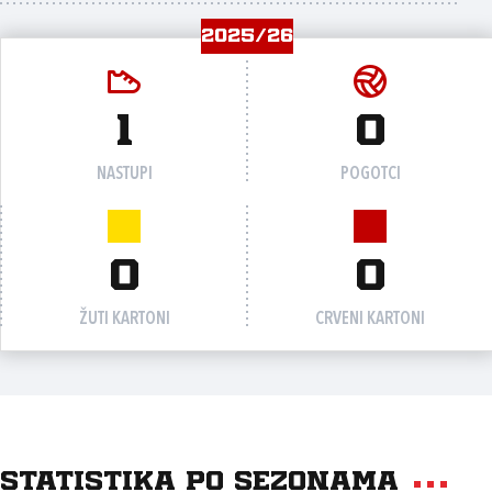
2025/26
1
0
NASTUPI
POGOTCI
0
0
ŽUTI KARTONI
CRVENI KARTONI
Statistika po sezonama