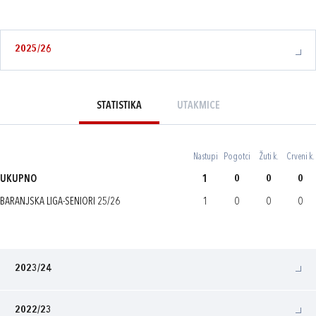
2025/26
STATISTIKA
UTAKMICE
Nastupi
Pogotci
Žuti k.
Crveni k.
UKUPNO
1
0
0
0
BARANJSKA LIGA-SENIORI 25/26
1
0
0
0
2023/24
2022/23