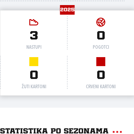
2025
3
0
NASTUPI
POGOTCI
0
0
ŽUTI KARTONI
CRVENI KARTONI
Statistika po sezonama