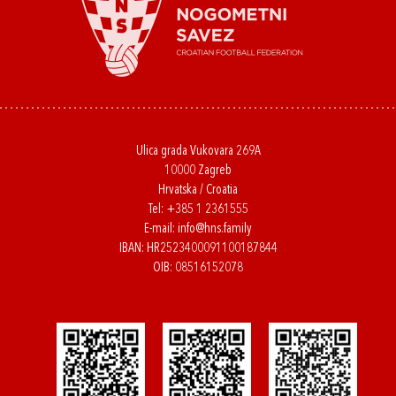
Ulica grada Vukovara 269A
10000 Zagreb
Hrvatska / Croatia
Tel:
+385 1 2361555
E-mail:
info@hns.family
IBAN: HR2523400091100187844
OIB: 08516152078