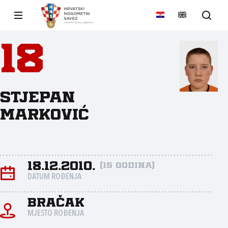
18
Stjepan
Marković
18.12.2010.
(15 godina)
DATUM ROĐENJA
Bračak
MJESTO ROĐENJA