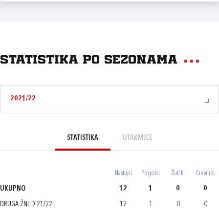
Statistika po sezonama
2021/22
STATISTIKA
UTAKMICE
Nastupi
Pogotci
Žuti k.
Crveni k.
UKUPNO
12
1
0
0
DRUGA ŽNL D 21/22
12
1
0
0