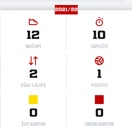
2021/22
12
10
NASTUPI
ZAPOČEO
2
1
UŠAO S KLUPE
POGOTCI
0
0
ŽUTI KARTONI
CRVENI KARTONI