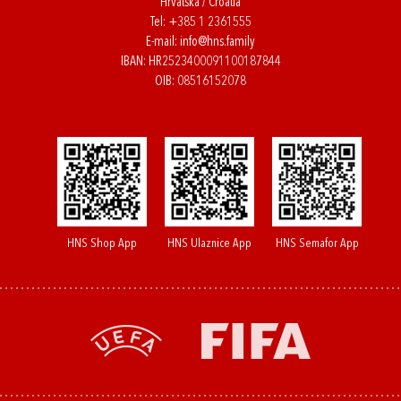
Hrvatska / Croatia
Tel:
+385 1 2361555
E-mail:
info@hns.family
IBAN: HR2523400091100187844
OIB: 08516152078
HNS Shop App
HNS Ulaznice App
HNS Semafor App