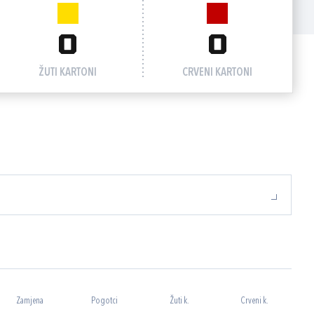
0
0
ŽUTI KARTONI
CRVENI KARTONI
Zamjena
Pogotci
Žuti k.
Crveni k.