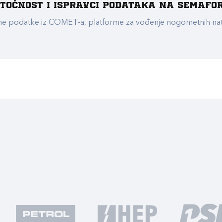
e točnost i ispravci podataka na Semafo
ualne podatke iz COMET-a, platforme za vođenje nogometnih n