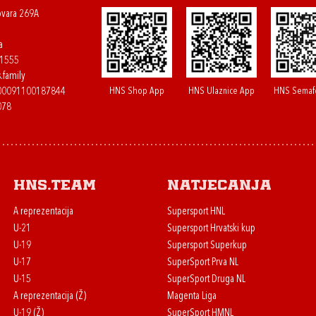
ovara 269A
a
61555
.family
HNS Shop App
HNS Ulaznice App
HNS Semaf
400091100187844
078
HNS.team
Natjecanja
A reprezentacija
Supersport HNL
U-21
Supersport Hrvatski kup
U-19
Supersport Superkup
U-17
SuperSport Prva NL
U-15
SuperSport Druga NL
A reprezentacija (Ž)
Magenta Liga
U-19 (Ž)
SuperSport HMNL