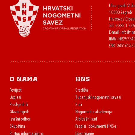
Ulica grada Vuk
10000 Zagreb
Hrvatska / Croati
Tel:
+385 1 23
E-mail:
info@hns
IBAN: HR2523
OIB: 08516152
O nama
HNS
Povijest
Središta
Uspjesi
Županijski nogometni savezi
Predsjednik
Suci
Glavni tajnik
Nogometna akademija
Izvršni odbor
Arbitražni sud
Skupština
Propisi i dokumenti HNS-a
Pristup informacijama
Licenciranje