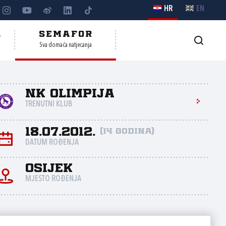
HR
EN
A
SEMAFOR
Sva domaća natjecanja
NK Olimpija
TRENUTNI KLUB
18.07.2012.
(14 godina)
DATUM ROĐENJA
Osijek
MJESTO ROĐENJA