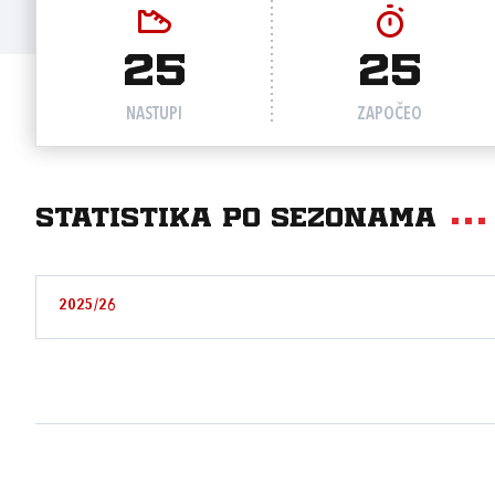
25
25
NASTUPI
ZAPOČEO
Statistika po sezonama
2025/26