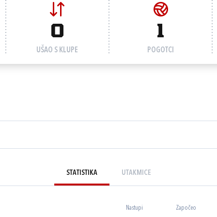
0
1
UŠAO S KLUPE
POGOTCI
STATISTIKA
UTAKMICE
Nastupi
Započeo