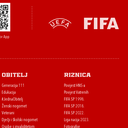
or App
Obitelj
Riznica
Generacija 111
Povijest HNS-a
Edukacija
Povijest Vatrenih
#JednaObitelj
FIFA SP 1998.
Ženski nogomet
FIFA SP 2018.
Veterani
FIFA SP 2022.
Dječji i školski nogomet
Liga nacija 2023.
Osobe s invaliditetom
Fotografije