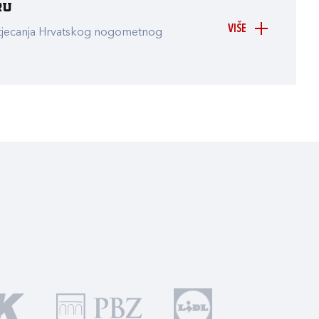
ru
VIŠE
atjecanja Hrvatskog nogometnog