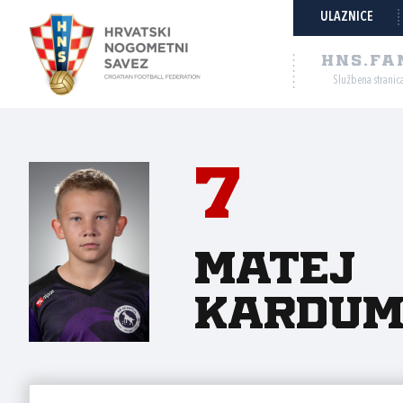
ULAZNICE
HNS.FA
Službena stranic
7
Matej
Kardu