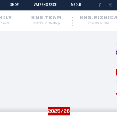
SHOP
VATRENO SRCE
MEDIJI
MILY
HNS.TEAM
HNS.RIZNIC
a Saveza
Hrvatske reprezentacije
Povijest i statistika
m
2025/26