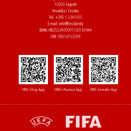
10000 Zagreb
Hrvatska / Croatia
Tel:
+385 1 2361555
E-mail:
info@hns.family
IBAN: HR2523400091100187844
OIB: 08516152078
HNS Shop App
HNS Ulaznice App
HNS Semafor App