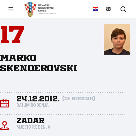
17
Marko
Skenderovski
24.12.2012.
(13 godina)
DATUM ROĐENJA
Zadar
MJESTO ROĐENJA