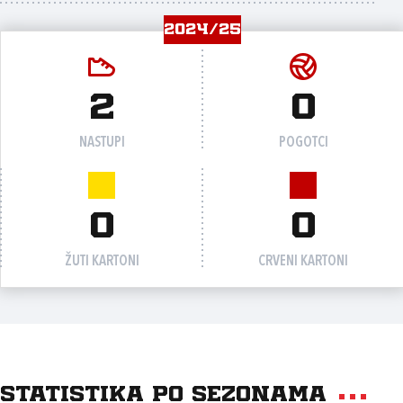
2024/25
2
0
NASTUPI
POGOTCI
0
0
ŽUTI KARTONI
CRVENI KARTONI
Statistika po sezonama