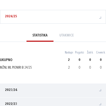
2024/25
STATISTIKA
UTAKMICE
Nastupi
Pogotci
Žuti k.
Crveni k.
UKUPNO
2
0
0
0
MŽNL ML PIONIRI B 24/25
2
0
0
0
2023/24
2022/23