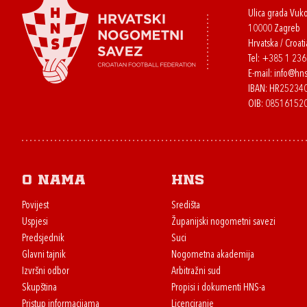
Ulica grada Vuk
10000 Zagreb
Hrvatska / Croati
Tel:
+385 1 23
E-mail:
info@hns
IBAN: HR2523
OIB: 08516152
O nama
HNS
Povijest
Središta
Uspjesi
Županijski nogometni savezi
Predsjednik
Suci
Glavni tajnik
Nogometna akademija
Izvršni odbor
Arbitražni sud
Skupština
Propisi i dokumenti HNS-a
Pristup informacijama
Licenciranje