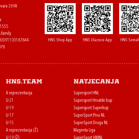
ovara 269A
a
61555
.family
HNS Shop App
HNS Ulaznice App
HNS Semaf
400091100187844
078
HNS.team
Natjecanja
A reprezentacija
Supersport HNL
U-21
Supersport Hrvatski kup
U-19
Supersport Superkup
U-17
SuperSport Prva NL
U-15
SuperSport Druga NL
A reprezentacija (Ž)
Magenta Liga
U-19 (Ž)
SuperSport HMNL