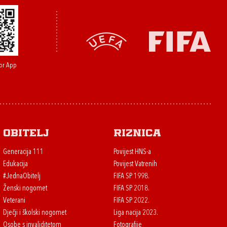
or App
Obitelj
Riznica
Generacija 111
Povijest HNS-a
Edukacija
Povijest Vatrenih
#JednaObitelj
FIFA SP 1998.
Ženski nogomet
FIFA SP 2018.
Veterani
FIFA SP 2022.
Dječji i školski nogomet
Liga nacija 2023.
Osobe s invaliditetom
Fotografije