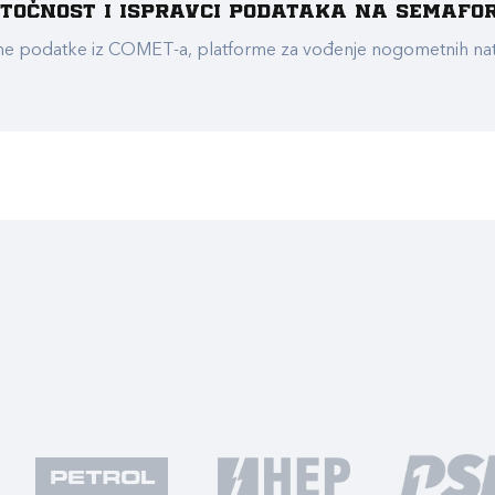
e točnost i ispravci podataka na Semafo
ualne podatke iz COMET-a, platforme za vođenje nogometnih n