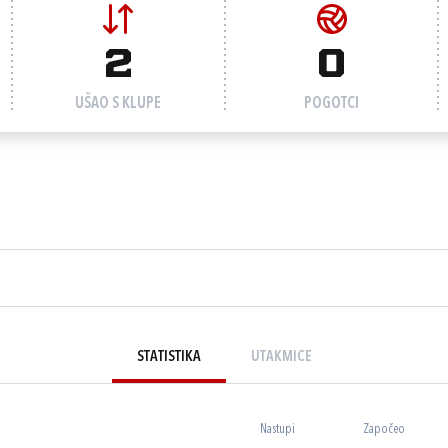
2
0
UŠAO S KLUPE
POGOTCI
STATISTIKA
UTAKMICE
Nastupi
Započeo