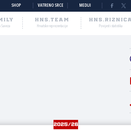
SHOP
VATRENO SRCE
MEDIJI
MILY
HNS.TEAM
HNS.RIZNIC
a Saveza
Hrvatske reprezentacije
Povijest i statistika
2025/26