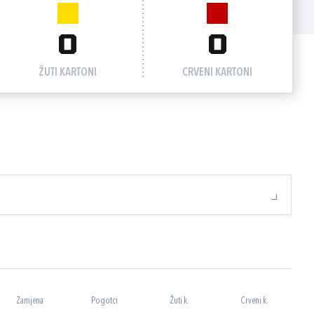
0
0
ŽUTI KARTONI
CRVENI KARTONI
Zamjena
Pogotci
Žuti k.
Crveni k.