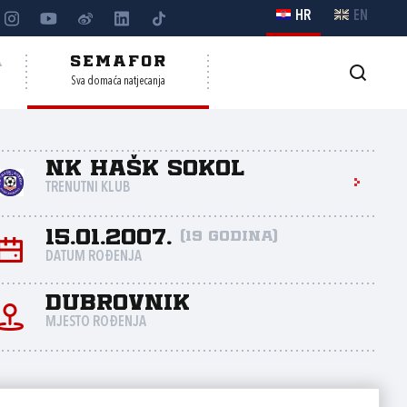
HR
EN
A
SEMAFOR
Sva domaća natjecanja
NK HAŠK Sokol
TRENUTNI KLUB
15.01.2007.
(19 godina)
DATUM ROĐENJA
Dubrovnik
MJESTO ROĐENJA