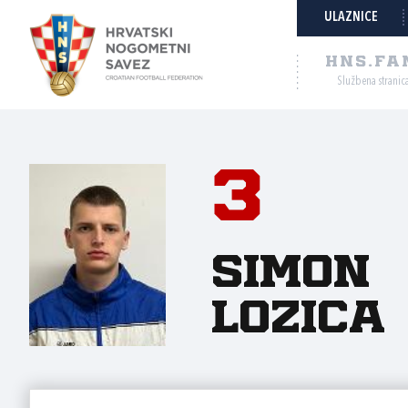
ULAZNICE
HNS.FA
Službena stranic
3
Simon
Lozica