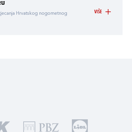
ru
VIŠE
atjecanja Hrvatskog nogometnog