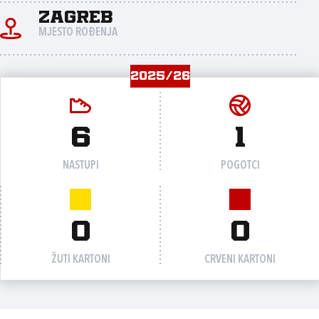
Zagreb
MJESTO ROĐENJA
2025/26
6
1
NASTUPI
POGOTCI
0
0
ŽUTI KARTONI
CRVENI KARTONI