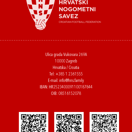
Ulica grada Vukovara 269A
10000 Zagreb
Hrvatska / Croatia
Tel:
+385 1 2361555
E-mail:
info@hns.family
IBAN: HR2523400091100187844
OIB: 08516152078