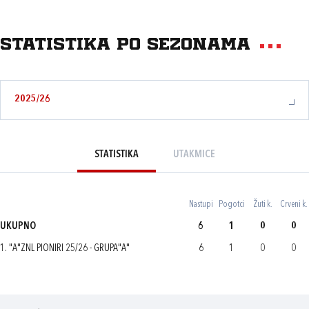
Statistika po sezonama
2025/26
STATISTIKA
UTAKMICE
Nastupi
Pogotci
Žuti k.
Crveni k.
UKUPNO
6
1
0
0
1. "A"ZNL PIONIRI 25/26 - GRUPA"A"
6
1
0
0