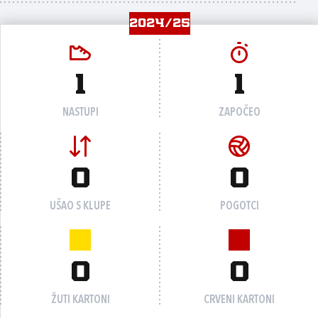
2024/25
1
1
NASTUPI
ZAPOČEO
0
0
UŠAO S KLUPE
POGOTCI
0
0
ŽUTI KARTONI
CRVENI KARTONI