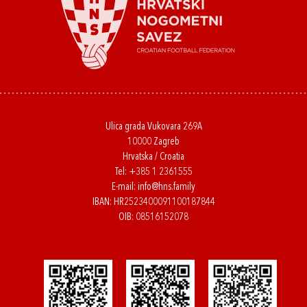
Ulica grada Vukovara 269A
10000 Zagreb
Hrvatska / Croatia
Tel:
+385 1 2361555
E-mail:
info@hns.family
IBAN: HR2523400091100187844
OIB: 08516152078