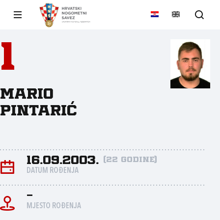
1
Mario
Pintarić
16.09.2003.
(22 godine)
DATUM ROĐENJA
-
MJESTO ROĐENJA