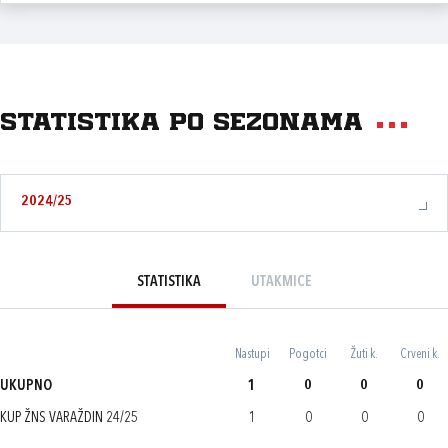
Statistika po sezonama
2024/25
STATISTIKA
UTAKMICE
Nastupi
Pogotci
Žuti k.
Crveni k.
UKUPNO
1
0
0
0
KUP ŽNS VARAŽDIN 24/25
1
0
0
0