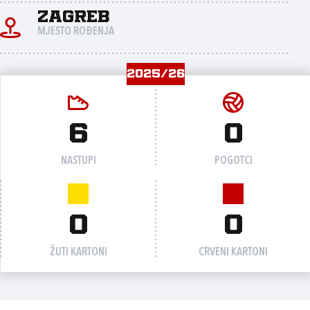
Zagreb
MJESTO ROĐENJA
2025/26
6
0
NASTUPI
POGOTCI
0
0
ŽUTI KARTONI
CRVENI KARTONI