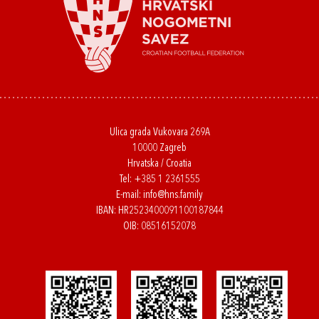
Ulica grada Vukovara 269A
10000 Zagreb
Hrvatska / Croatia
Tel:
+385 1 2361555
E-mail:
info@hns.family
IBAN: HR2523400091100187844
OIB: 08516152078