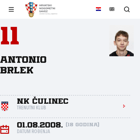
11
Antonio
Brlek
NK Čulinec
TRENUTNI KLUB
01.08.2008.
(18 godina)
DATUM ROĐENJA