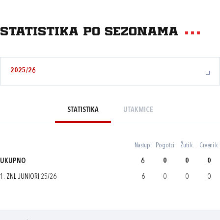
Statistika po sezonama
2025/26
STATISTIKA
UTAKMICE
Nastupi
Pogotci
Žuti k.
Crveni k.
UKUPNO
6
0
0
0
1. ZNL JUNIORI 25/26
6
0
0
0