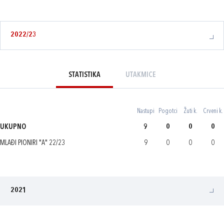
2022/23
STATISTIKA
UTAKMICE
Nastupi
Pogotci
Žuti k.
Crveni k.
UKUPNO
9
0
0
0
MLAĐI PIONIRI "A" 22/23
9
0
0
0
2021