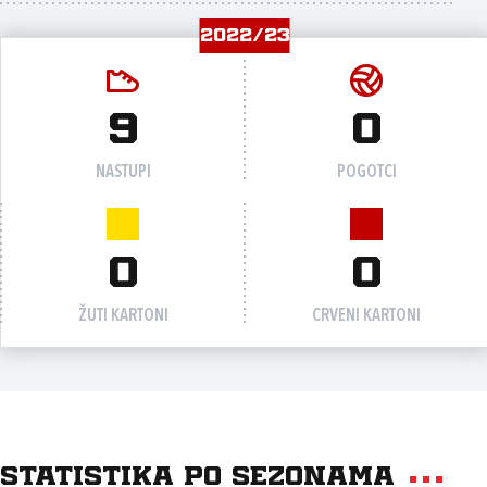
2022/23
9
0
NASTUPI
POGOTCI
0
0
ŽUTI KARTONI
CRVENI KARTONI
Statistika po sezonama