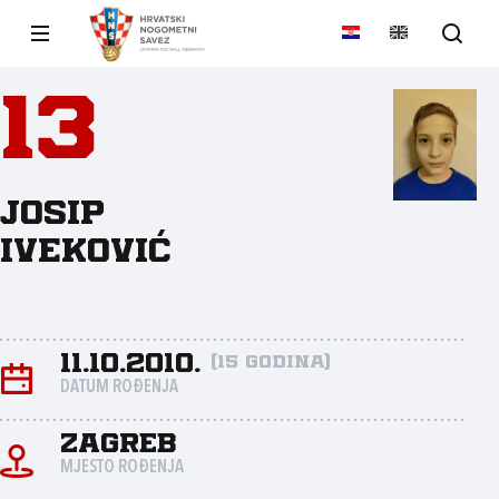
13
Josip
Iveković
11.10.2010.
(15 godina)
DATUM ROĐENJA
Zagreb
MJESTO ROĐENJA