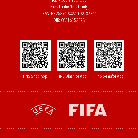
Tel:
+385 1 2361555
E-mail:
info@hns.family
IBAN: HR2523400091100187844
OIB: 08516152078
HNS Shop App
HNS Ulaznice App
HNS Semafor App