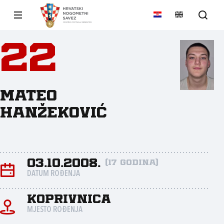
22
Mateo
Hanžeković
03.10.2008.
(17 godina)
DATUM ROĐENJA
Koprivnica
MJESTO ROĐENJA