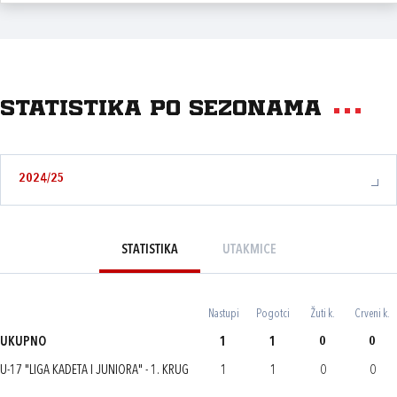
Statistika po sezonama
2024/25
STATISTIKA
UTAKMICE
Nastupi
Pogotci
Žuti k.
Crveni k.
UKUPNO
1
1
0
0
U-17 "LIGA KADETA I JUNIORA" - 1. KRUG
1
1
0
0