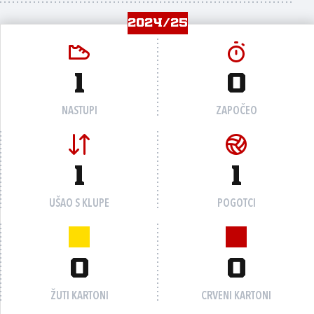
2024/25
1
0
NASTUPI
ZAPOČEO
1
1
UŠAO S KLUPE
POGOTCI
0
0
ŽUTI KARTONI
CRVENI KARTONI