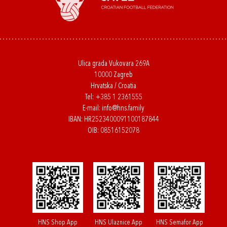
Ulica grada Vukovara 269A
10000 Zagreb
Hrvatska / Croatia
Tel:
+385 1 2361555
E-mail:
info@hns.family
IBAN: HR2523400091100187844
OIB: 08516152078
HNS Shop App
HNS Ulaznice App
HNS Semafor App