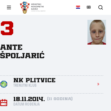
3
Ante
Špoljarić
NK Plitvice
TRENUTNI KLUB
18.11.2014.
(11 godina)
DATUM ROĐENJA