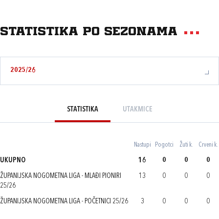
Statistika po sezonama
2025/26
STATISTIKA
UTAKMICE
Nastupi
Pogotci
Žuti k.
Crveni k.
UKUPNO
16
0
0
0
ŽUPANIJSKA NOGOMETNA LIGA - MLAĐI PIONIRI
13
0
0
0
25/26
ŽUPANIJSKA NOGOMETNA LIGA - POČETNICI 25/26
3
0
0
0