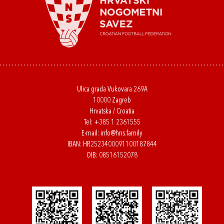
Ulica grada Vukovara 269A
10000 Zagreb
Hrvatska / Croatia
Tel:
+385 1 2361555
E-mail:
info@hns.family
IBAN: HR2523400091100187844
OIB: 08516152078