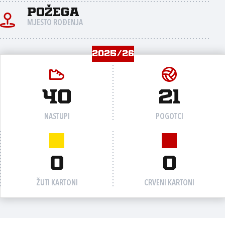
Požega
MJESTO ROĐENJA
2025/26
40
21
NASTUPI
POGOTCI
0
0
ŽUTI KARTONI
CRVENI KARTONI