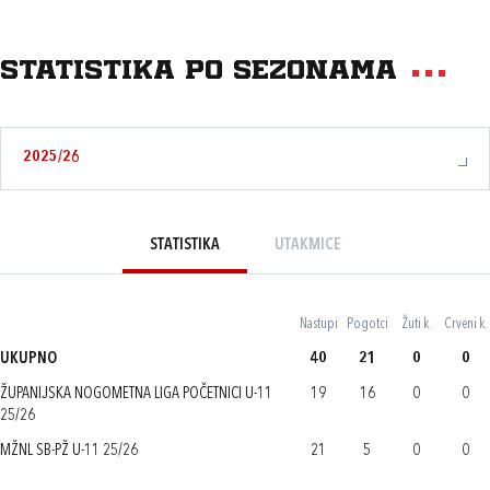
Statistika po sezonama
2025/26
STATISTIKA
UTAKMICE
Nastupi
Pogotci
Žuti k.
Crveni k.
UKUPNO
40
21
0
0
ŽUPANIJSKA NOGOMETNA LIGA POČETNICI U-11
19
16
0
0
25/26
MŽNL SB-PŽ U-11 25/26
21
5
0
0