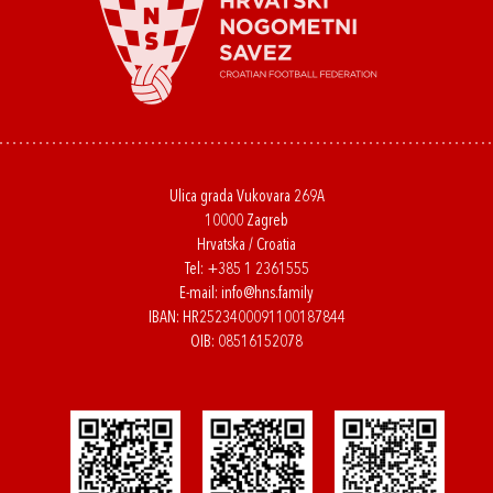
Ulica grada Vukovara 269A
10000 Zagreb
Hrvatska / Croatia
Tel:
+385 1 2361555
E-mail:
info@hns.family
IBAN: HR2523400091100187844
OIB: 08516152078