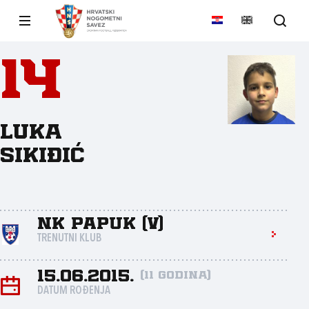
14
Luka
Sikiđić
NK Papuk (V)
TRENUTNI KLUB
15.06.2015.
(11 godina)
DATUM ROĐENJA