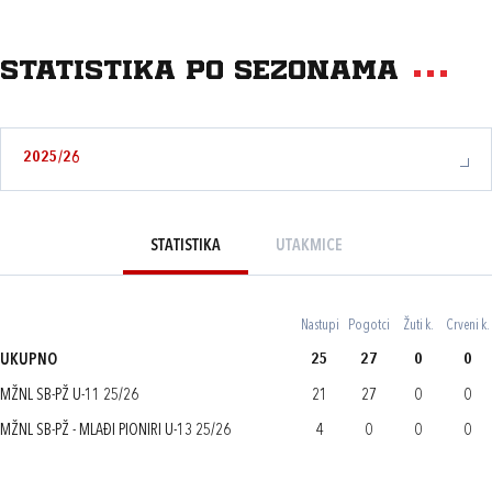
Statistika po sezonama
2025/26
STATISTIKA
UTAKMICE
Nastupi
Pogotci
Žuti k.
Crveni k.
UKUPNO
25
27
0
0
MŽNL SB-PŽ U-11 25/26
21
27
0
0
MŽNL SB-PŽ - MLAĐI PIONIRI U-13 25/26
4
0
0
0