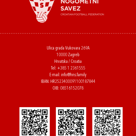
Ulica grada Vukovara 269A
10000 Zagreb
Hrvatska / Croatia
Tel:
+385 1 2361555
E-mail:
info@hns.family
IBAN: HR2523400091100187844
OIB: 08516152078