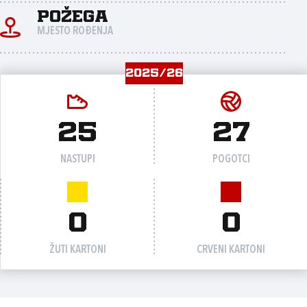
Požega
MJESTO ROĐENJA
2025/26
25
27
NASTUPI
POGOTCI
0
0
ŽUTI KARTONI
CRVENI KARTONI