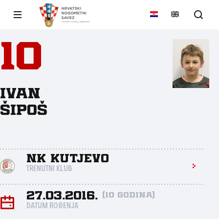
10
Ivan
Šipoš
NK Kutjevo
TRENUTNI KLUB
27.03.2016.
(10 godina)
DATUM ROĐENJA