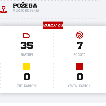
Požega
MJESTO ROĐENJA
2025/26
35
7
NASTUPI
POGOTCI
0
0
ŽUTI KARTONI
CRVENI KARTONI