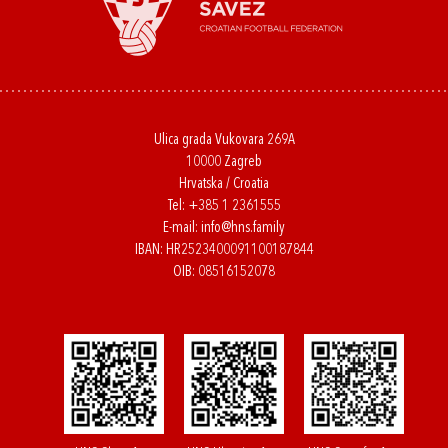
Ulica grada Vukovara 269A
10000 Zagreb
Hrvatska / Croatia
Tel:
+385 1 2361555
E-mail:
info@hns.family
IBAN: HR2523400091100187844
OIB: 08516152078