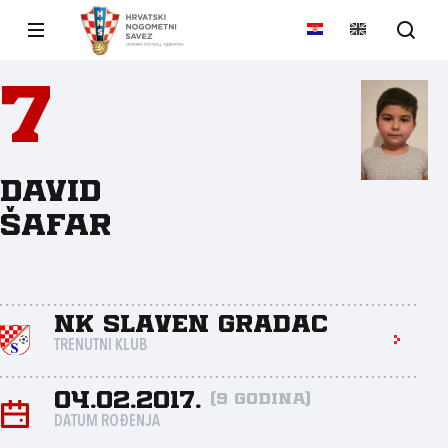
7
David
Šafar
NK Slaven Gradac
TRENUTNI KLUB
04.02.2017.
(9 godina)
DATUM ROĐENJA