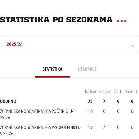
Statistika po sezonama
2025/26
STATISTIKA
UTAKMICE
Nastupi
Pogotci
Žuti k.
Crveni k.
UKUPNO
35
7
0
0
ŽUPANIJSKA NOGOMETNA LIGA POČETNICI U-11
16
0
0
0
25/26
ŽUPANIJSKA NOGOMETNA LIGA PREDPOČETNICI U-
19
7
0
0
9 25/26