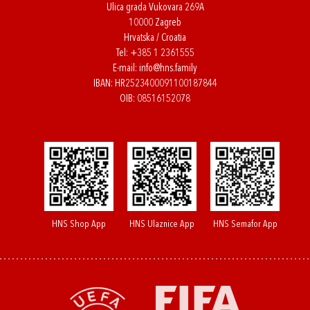
Ulica grada Vukovara 269A
10000 Zagreb
Hrvatska / Croatia
Tel:
+385 1 2361555
E-mail:
info@hns.family
IBAN: HR2523400091100187844
OIB: 08516152078
HNS Shop App
HNS Ulaznice App
HNS Semafor App