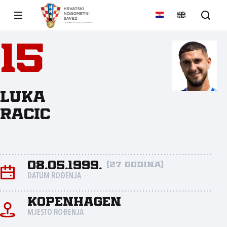
15
Luka
Racic
08.05.1999.
(27 godina)
DATUM ROĐENJA
Kopenhagen
MJESTO ROĐENJA