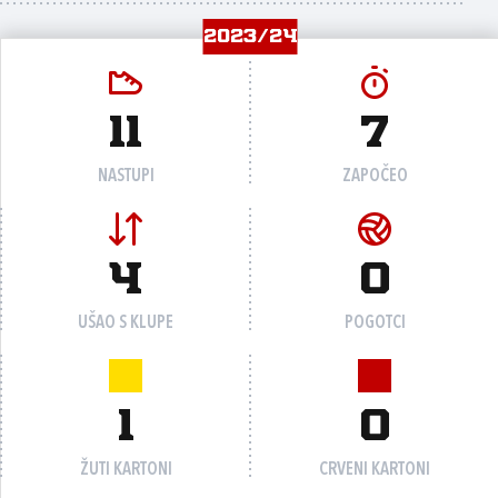
2023/24
11
7
NASTUPI
ZAPOČEO
4
0
UŠAO S KLUPE
POGOTCI
1
0
ŽUTI KARTONI
CRVENI KARTONI