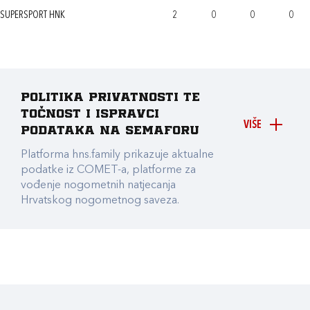
SUPERSPORT HNK
2
0
0
0
Politika privatnosti te
točnost i ispravci
VIŠE
podataka na Semaforu
Platforma hns.family prikazuje aktualne
podatke iz COMET-a, platforme za
vođenje nogometnih natjecanja
Hrvatskog nogometnog saveza.