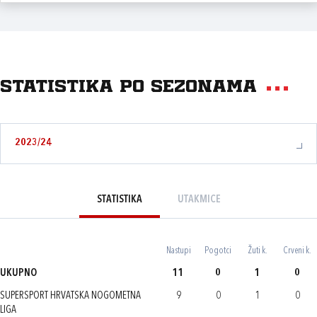
Statistika po sezonama
2023/24
STATISTIKA
UTAKMICE
Nastupi
Pogotci
Žuti k.
Crveni k.
UKUPNO
11
0
1
0
SUPERSPORT HRVATSKA NOGOMETNA
9
0
1
0
LIGA