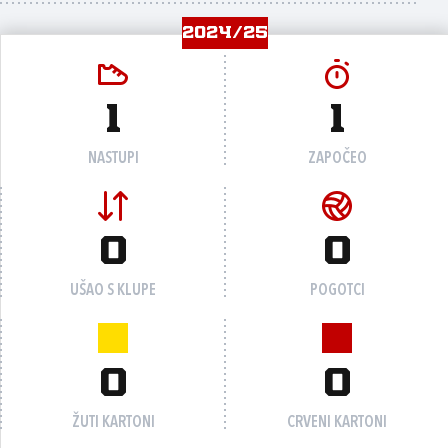
2024/25
1
1
NASTUPI
ZAPOČEO
0
0
UŠAO S KLUPE
POGOTCI
0
0
ŽUTI KARTONI
CRVENI KARTONI