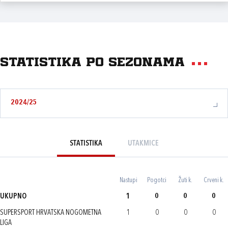
Statistika po sezonama
2024/25
STATISTIKA
UTAKMICE
Nastupi
Pogotci
Žuti k.
Crveni k.
UKUPNO
1
0
0
0
SUPERSPORT HRVATSKA NOGOMETNA
1
0
0
0
LIGA