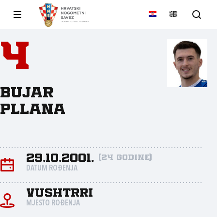
4
Bujar
Pllana
29.10.2001.
(24 godine)
DATUM ROĐENJA
Vushtrri
MJESTO ROĐENJA