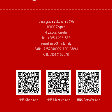
Ulica grada Vukovara 269A
10000 Zagreb
Hrvatska / Croatia
Tel:
+385 1 2361555
E-mail:
info@hns.family
IBAN: HR2523400091100187844
OIB: 08516152078
HNS Shop App
HNS Ulaznice App
HNS Semafor App