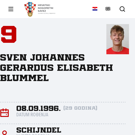
9
Sven Johannes
Gerardus Elisabeth
Blummel
08.09.1996.
(29 godina)
DATUM ROĐENJA
Schijndel