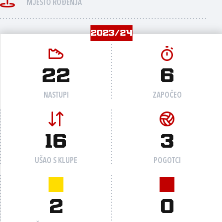
MJESTO ROĐENJA
2023/24
22
6
NASTUPI
ZAPOČEO
16
3
UŠAO S KLUPE
POGOTCI
2
0