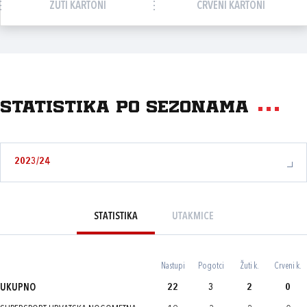
ŽUTI KARTONI
CRVENI KARTONI
Statistika po sezonama
2023/24
STATISTIKA
UTAKMICE
Nastupi
Pogotci
Žuti k.
Crveni k.
UKUPNO
22
3
2
0