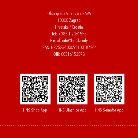
Ulica grada Vukovara 269A
10000 Zagreb
Hrvatska / Croatia
Tel:
+385 1 2361555
E-mail:
info@hns.family
IBAN: HR2523400091100187844
OIB: 08516152078
HNS Shop App
HNS Ulaznice App
HNS Semafor App