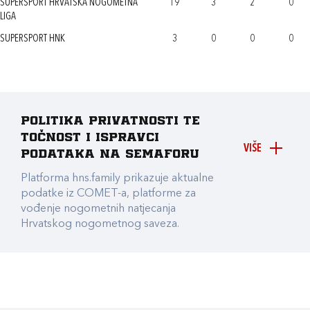
SUPERSPORT HRVATSKA NOGOMETNA
19
3
2
0
LIGA
SUPERSPORT HNK
3
0
0
0
Politika privatnosti te
točnost i ispravci
VIŠE
podataka na Semaforu
Platforma hns.family prikazuje aktualne
podatke iz COMET-a, platforme za
vođenje nogometnih natjecanja
Hrvatskog nogometnog saveza.