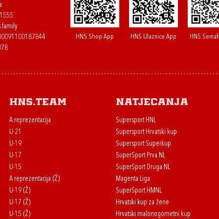
a
61555
.family
HNS Shop App
HNS Ulaznice App
HNS Semaf
400091100187844
078
HNS.team
Natjecanja
A reprezentacija
Supersport HNL
U-21
Supersport Hrvatski kup
U-19
Supersport Superkup
U-17
SuperSport Prva NL
U-15
SuperSport Druga NL
A reprezentacija (Ž)
Magenta Liga
U-19 (Ž)
SuperSport HMNL
U-17 (Ž)
Hrvatski kup za žene
U-15 (Ž)
Hrvatski malonogometni kup