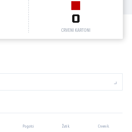
0
CRVENI KARTONI
Pogotci
Žuti k.
Crveni k.