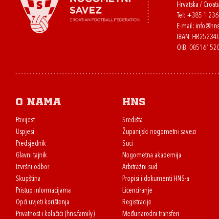
Hrvatska / Croati
Tel:
+385 1 23
E-mail:
info@hns
IBAN: HR2523
OIB: 08516152
O nama
HNS
Povijest
Središta
Uspjesi
Županijski nogometni savezi
Predsjednik
Suci
Glavni tajnik
Nogometna akademija
Izvršni odbor
Arbitražni sud
Skupština
Propisi i dokumenti HNS-a
Pristup informacijama
Licenciranje
Opći uvjeti korištenja
Registracije
Privatnost i kolačići (hns.family)
Međunarodni transferi