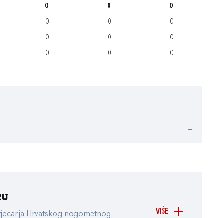
0
0
0
0
0
0
0
0
0
0
0
0
ru
VIŠE
atjecanja Hrvatskog nogometnog