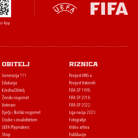
or App
Obitelj
Riznica
Generacija 111
Povijest HNS-a
Edukacija
Povijest Vatrenih
#JednaObitelj
FIFA SP 1998.
Ženski nogomet
FIFA SP 2018.
Veterani
FIFA SP 2022.
Dječji i školski nogomet
Liga nacija 2023.
Osobe s invaliditetom
Fotografije
UEFA Playmakers
Video arhiva
Shop
Publikacije