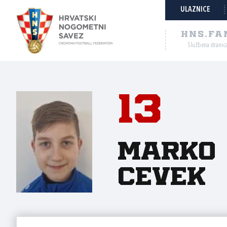
ULAZNICE
HNS.FA
Službena stranic
13
Marko
Cevek