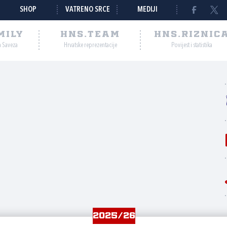
SHOP
VATRENO SRCE
MEDIJI
MILY
HNS.TEAM
HNS.RIZNIC
a Saveza
Hrvatske reprezentacije
Povijest i statistika
2025/26