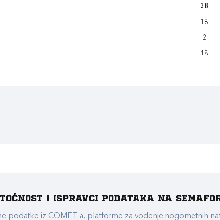
38
18
2
18
e točnost i ispravci podataka na Semafo
ualne podatke iz COMET-a, platforme za vođenje nogometnih n