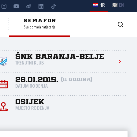
HR
EN
A
SEMAFOR
Sva domaća natjecanja
ŠNK Baranja-Belje
TRENUTNI KLUB
26.01.2015.
(11 godina)
DATUM ROĐENJA
Osijek
MJESTO ROĐENJA