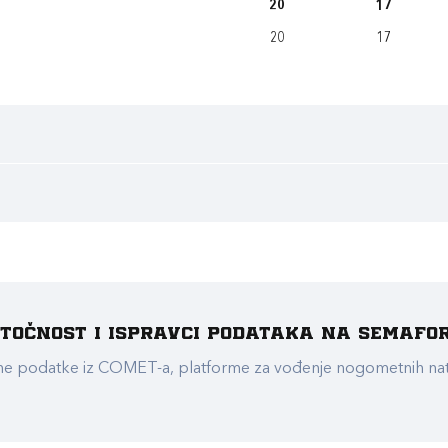
20
17
20
17
e točnost i ispravci podataka na Semafo
ualne podatke iz COMET-a, platforme za vođenje nogometnih n