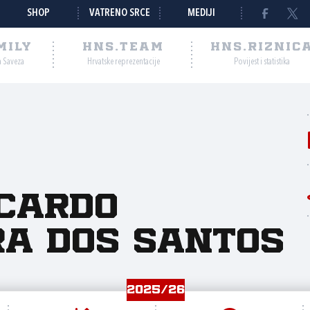
SHOP
VATRENO SRCE
MEDIJI
MILY
HNS.TEAM
HNS.RIZNIC
a Saveza
Hrvatske reprezentacije
Povijest i statistika
icardo
ra Dos Santos
2025/26