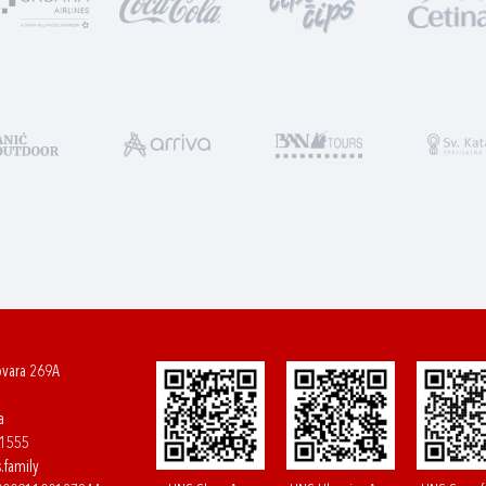
ovara 269A
a
61555
.family