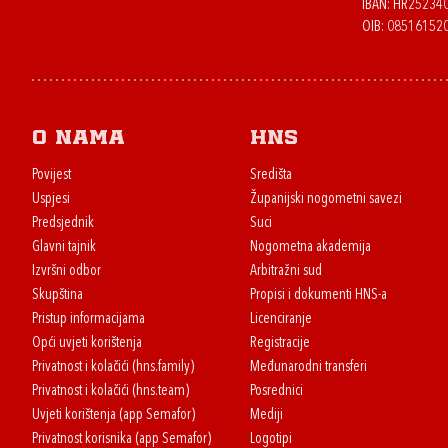
IBAN: HR2523
OIB: 08516152
O nama
HNS
Povijest
Središta
Uspjesi
Županijski nogometni savezi
Predsjednik
Suci
Glavni tajnik
Nogometna akademija
Izvršni odbor
Arbitražni sud
Skupština
Propisi i dokumenti HNS-a
Pristup informacijama
Licenciranje
Opći uvjeti korištenja
Registracije
Privatnost i kolačići (hns.family)
Međunarodni transferi
Privatnost i kolačići (hns.team)
Posrednici
Uvjeti korištenja (app Semafor)
Mediji
Privatnost korisnika (app Semafor)
Logotipi