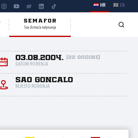
HR
EN
A
SEMAFOR
Sva domaća natjecanja
03.08.2004.
(22 godine)
DATUM ROĐENJA
Sao Goncalo
MJESTO ROĐENJA