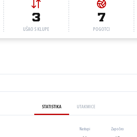
3
7
UŠAO S KLUPE
POGOTCI
STATISTIKA
UTAKMICE
Nastupi
Započeo