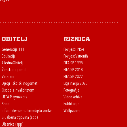
or App
Obitelj
Riznica
Generacija 111
Povijest HNS-a
Edukacija
Povijest Vatrenih
#JednaObitelj
FIFA SP 1998.
Ženski nogomet
FIFA SP 2018.
Veterani
FIFA SP 2022.
Dječji i školski nogomet
Liga nacija 2023.
Osobe s invaliditetom
Fotografije
UEFA Playmakers
Video arhiva
Shop
Publikacije
Informativno-multimedijski centar
Wallpaperi
Službena trgovina (app)
Ulaznice (app)