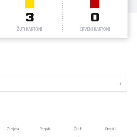
3
0
ŽUTI KARTONI
CRVENI KARTONI
Zamjena
Pogotci
Žuti k.
Crveni k.