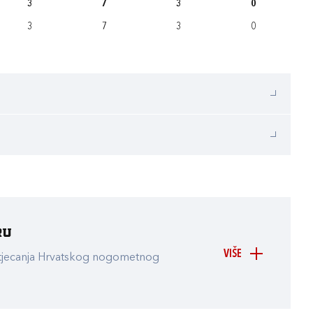
3
7
3
0
3
7
3
0
ru
VIŠE
atjecanja Hrvatskog nogometnog