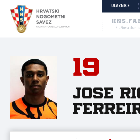
ULAZNICE
HNS.FA
Službena stranic
19
Jose R
Ferrei