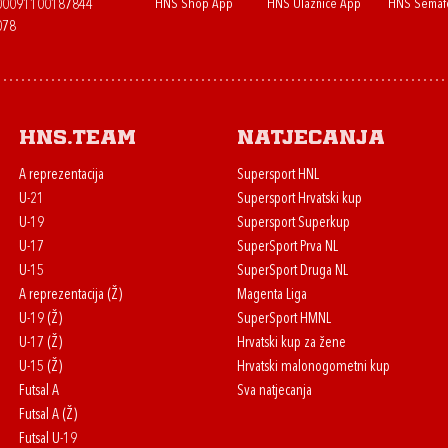
HNS Shop App
HNS Ulaznice App
HNS Semaf
400091100187844
078
HNS.team
Natjecanja
A reprezentacija
Supersport HNL
U-21
Supersport Hrvatski kup
U-19
Supersport Superkup
U-17
SuperSport Prva NL
U-15
SuperSport Druga NL
A reprezentacija (Ž)
Magenta Liga
U-19 (Ž)
SuperSport HMNL
U-17 (Ž)
Hrvatski kup za žene
U-15 (Ž)
Hrvatski malonogometni kup
Futsal A
Sva natjecanja
Futsal A (Ž)
Futsal U-19