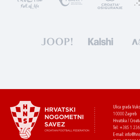
Ulica grada Vuk
10000 Zagreb
Hrvatska / Croati
Tel:
+385 1 23
E-mail:
info@hns