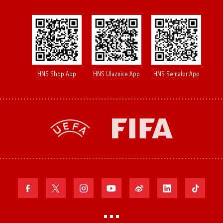
HNS Shop App
HNS Ulaznice App
HNS Semafor App