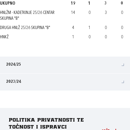
UKUPNO
19
1
3
0
HNLŽM - KADETKINJE 25/26 CENTAR
14
0
3
0
SKUPINA "B"
DRUGA HNLŽ 25/26 SKUPINA "B"
4
1
0
0
HNKŽ
1
0
0
0
2024/25
2023/24
Politika privatnosti te
točnost i ispravci