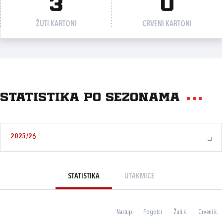
3
0
ŽUTI KARTONI
CRVENI KARTONI
Statistika po sezonama
2025/26
STATISTIKA
UTAKMICE
Nastupi
Pogotci
Žuti k.
Crveni k.