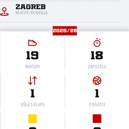
Zagreb
MJESTO ROĐENJA
2025/26
19
18
NASTUPI
ZAPOČELA
1
1
UŠLA S KLUPE
POGOTCI