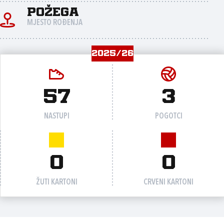
Požega
MJESTO ROĐENJA
2025/26
57
3
NASTUPI
POGOTCI
0
0
ŽUTI KARTONI
CRVENI KARTONI