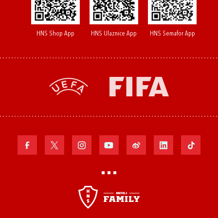
HNS Shop App
HNS Ulaznice App
HNS Semafor App