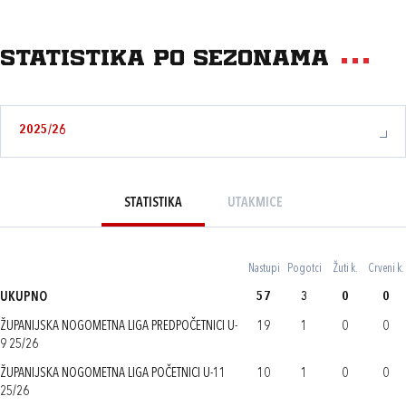
Statistika po sezonama
2025/26
STATISTIKA
UTAKMICE
Nastupi
Pogotci
Žuti k.
Crveni k.
UKUPNO
57
3
0
0
ŽUPANIJSKA NOGOMETNA LIGA PREDPOČETNICI U-
19
1
0
0
9 25/26
ŽUPANIJSKA NOGOMETNA LIGA POČETNICI U-11
10
1
0
0
25/26