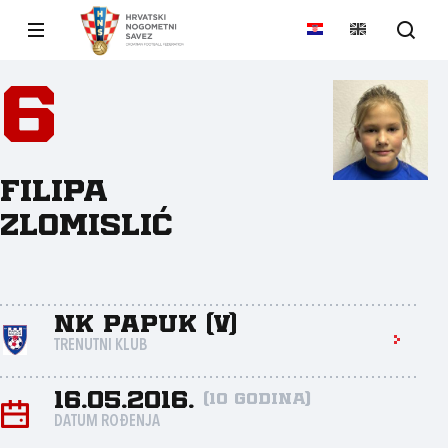
6
Filipa
Zlomislić
NK Papuk (V)
TRENUTNI KLUB
16.05.2016.
(10 godina)
DATUM ROĐENJA