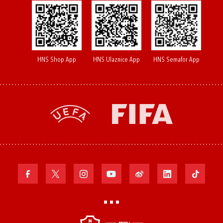
HNS Shop App
HNS Ulaznice App
HNS Semafor App