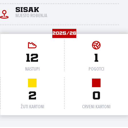
Sisak
MJESTO ROĐENJA
2025/26
12
1
NASTUPI
POGOTCI
2
0
ŽUTI KARTONI
CRVENI KARTONI