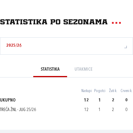
Statistika po sezonama
2025/26
STATISTIKA
UTAKMICE
Nastupi
Pogotci
Žuti k.
Crveni k.
UKUPNO
12
1
2
0
TREĆA ŽNL - JUG 25/26
12
1
2
0