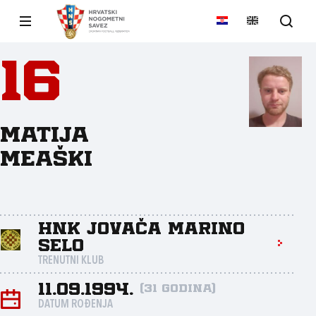
16
Matija
Meaški
HNK Jovača Marino
Selo
TRENUTNI KLUB
11.09.1994.
(31 godina)
DATUM ROĐENJA