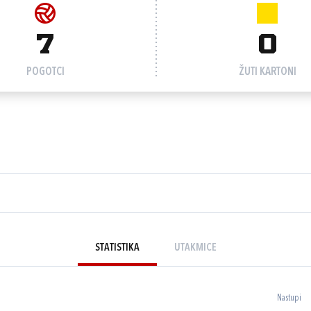
7
0
POGOTCI
ŽUTI KARTONI
STATISTIKA
UTAKMICE
Nastupi