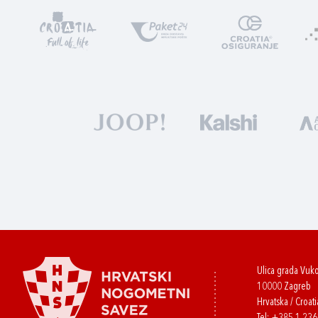
Ulica grada Vuk
10000 Zagreb
Hrvatska / Croati