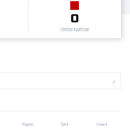
0
CRVENI KARTONI
Pogotci
Žuti k.
Crveni k.