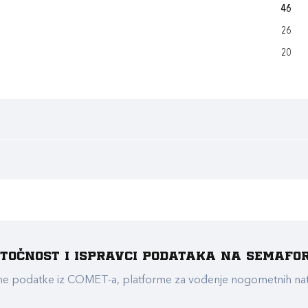
46
26
20
e točnost i ispravci podataka na Semafo
ualne podatke iz COMET-a, platforme za vođenje nogometnih n