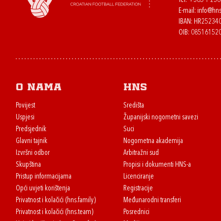
Tel:
+385 1 23
E-mail:
info@hns
IBAN: HR2523
OIB: 08516152
O nama
HNS
Povijest
Središta
Uspjesi
Županijski nogometni savezi
Predsjednik
Suci
Glavni tajnik
Nogometna akademija
Izvršni odbor
Arbitražni sud
Skupština
Propisi i dokumenti HNS-a
Pristup informacijama
Licenciranje
Opći uvjeti korištenja
Registracije
Privatnost i kolačići (hns.family)
Međunarodni transferi
Privatnost i kolačići (hns.team)
Posrednici