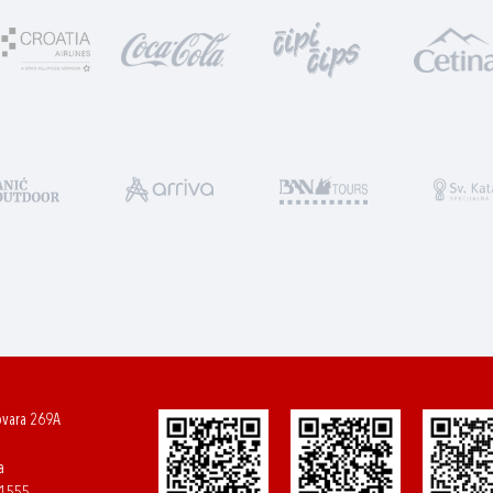
ovara 269A
a