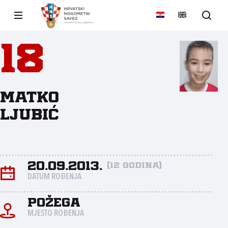
18
Matko
Ljubić
20.09.2013.
(12 godina)
DATUM ROĐENJA
Požega
MJESTO ROĐENJA