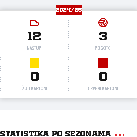
2024/25
12
3
NASTUPI
POGOTCI
0
0
ŽUTI KARTONI
CRVENI KARTONI
Statistika po sezonama