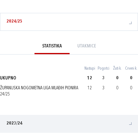
2024/25
STATISTIKA
UTAKMICE
Nastupi
Pogotci
Žuti k.
Crveni k.
UKUPNO
12
3
0
0
ŽUPANIJSKA NOGOMETNA LIGA MLAĐIH PIONIRA
12
3
0
0
24/25
2023/24