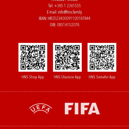
Tel:
+385 1 2361555
E-mail:
info@hns.family
IBAN: HR2523400091100187844
OIB: 08516152078
HNS Shop App
HNS Ulaznice App
HNS Semafor App