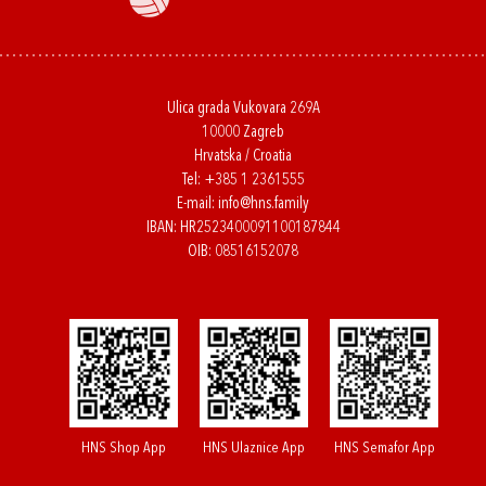
Ulica grada Vukovara 269A
10000 Zagreb
Hrvatska / Croatia
Tel:
+385 1 2361555
E-mail:
info@hns.family
IBAN: HR2523400091100187844
OIB: 08516152078
HNS Shop App
HNS Ulaznice App
HNS Semafor App