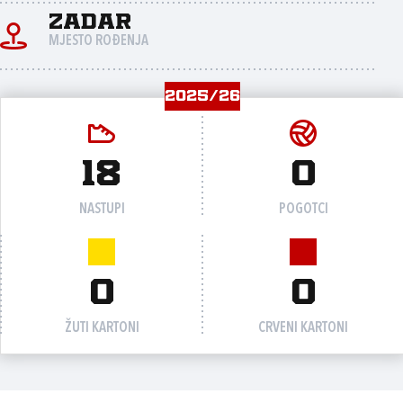
Zadar
MJESTO ROĐENJA
2025/26
18
0
NASTUPI
POGOTCI
0
0
ŽUTI KARTONI
CRVENI KARTONI