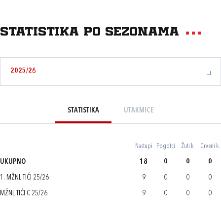
Statistika po sezonama
2025/26
STATISTIKA
UTAKMICE
Nastupi
Pogotci
Žuti k.
Crveni k.
UKUPNO
18
0
0
0
1. MŽNL TIĆI 25/26
9
0
0
0
MŽNL TIĆI C 25/26
9
0
0
0