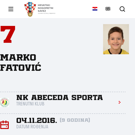
7
Marko
Fatović
NK Abeceda sporta
TRENUTNI KLUB
04.11.2016.
(9 godina)
DATUM ROĐENJA