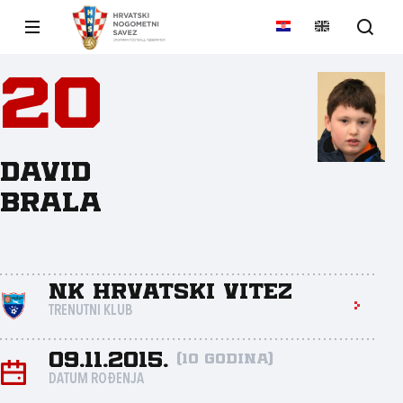
20
David
Brala
NK Hrvatski vitez
TRENUTNI KLUB
09.11.2015.
(10 godina)
DATUM ROĐENJA