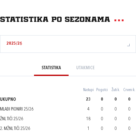
Statistika po sezonama
2025/26
STATISTIKA
UTAKMICE
Nastupi
Pogotci
Žuti k.
Crveni k.
UKUPNO
23
0
0
0
MLAĐI PIONIRI 25/26
4
0
0
0
ŽNL TIĆI 25/26
18
0
0
0
2. MŽNL TIĆI 25/26
1
0
0
0