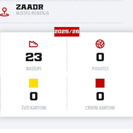
Zaadr
MJESTO ROĐENJA
2025/26
23
0
NASTUPI
POGOTCI
0
0
ŽUTI KARTONI
CRVENI KARTONI