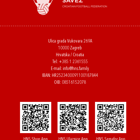
Ulica grada Vukovara 269A
10000 Zagreb
Hrvatska / Croatia
Tel:
+385 1 2361555
E-mail:
info@hns.family
IBAN: HR2523400091100187844
OIB: 08516152078
HNS Shop App
HNS Ulaznice App
HNS Semafor App