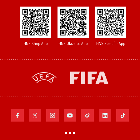
HNS Shop App
HNS Ulaznice App
HNS Semafor App