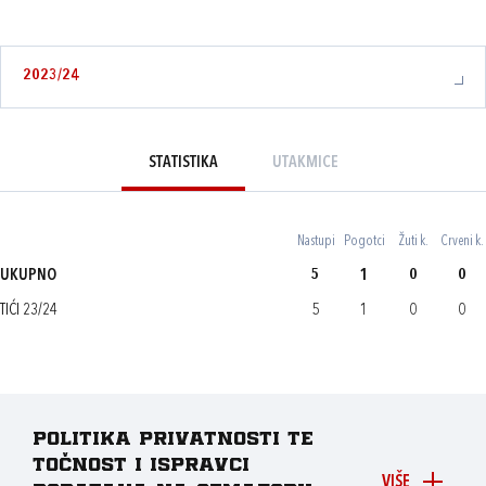
2023/24
STATISTIKA
UTAKMICE
Nastupi
Pogotci
Žuti k.
Crveni k.
UKUPNO
5
1
0
0
TIĆI 23/24
5
1
0
0
Politika privatnosti te
točnost i ispravci
VIŠE