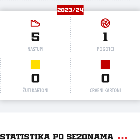
2023/24
5
1
NASTUPI
POGOTCI
0
0
ŽUTI KARTONI
CRVENI KARTONI
Statistika po sezonama