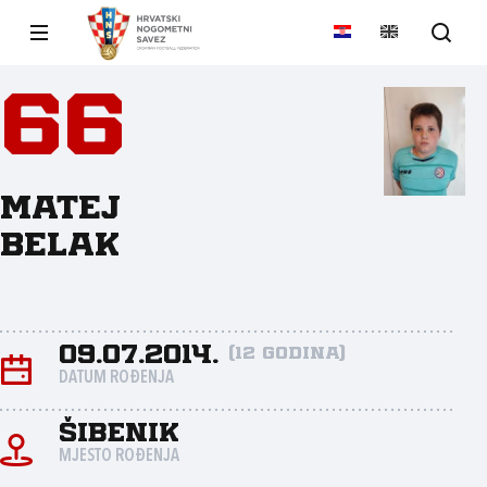
66
Matej
Belak
09.07.2014.
(12 godina)
DATUM ROĐENJA
Šibenik
MJESTO ROĐENJA