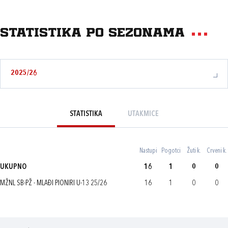
Statistika po sezonama
2025/26
STATISTIKA
UTAKMICE
Nastupi
Pogotci
Žuti k.
Crveni k.
UKUPNO
16
1
0
0
MŽNL SB-PŽ - MLAĐI PIONIRI U-13 25/26
16
1
0
0