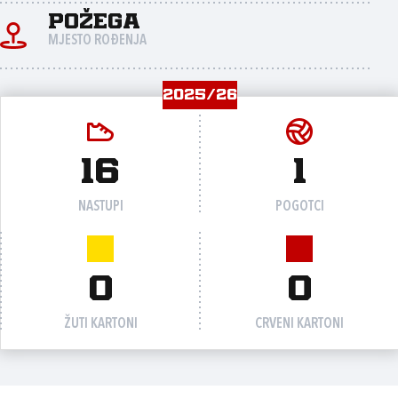
Požega
MJESTO ROĐENJA
2025/26
16
1
NASTUPI
POGOTCI
0
0
ŽUTI KARTONI
CRVENI KARTONI