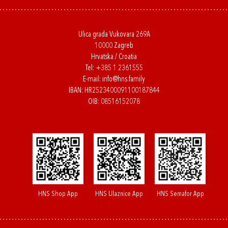
Ulica grada Vukovara 269A
10000 Zagreb
Hrvatska / Croatia
Tel:
+385 1 2361555
E-mail:
info@hns.family
IBAN: HR2523400091100187844
OIB: 08516152078
HNS Shop App
HNS Ulaznice App
HNS Semafor App