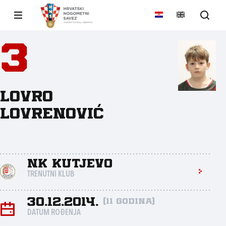
3
Lovro
Lovrenović
NK Kutjevo
TRENUTNI KLUB
30.12.2014.
(11 godina)
DATUM ROĐENJA