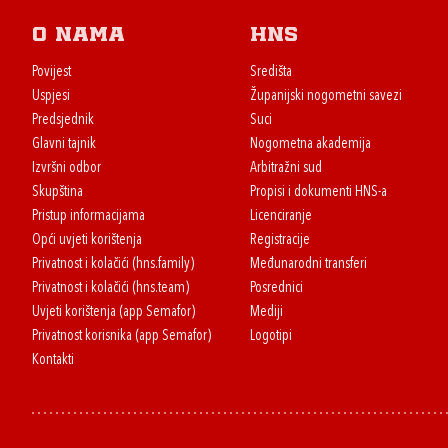
O nama
HNS
Povijest
Središta
Uspjesi
Županijski nogometni savezi
Predsjednik
Suci
Glavni tajnik
Nogometna akademija
Izvršni odbor
Arbitražni sud
Skupština
Propisi i dokumenti HNS-a
Pristup informacijama
Licenciranje
Opći uvjeti korištenja
Registracije
Privatnost i kolačići (hns.family)
Međunarodni transferi
Privatnost i kolačići (hns.team)
Posrednici
Uvjeti korištenja (app Semafor)
Mediji
Privatnost korisnika (app Semafor)
Logotipi
Kontakti