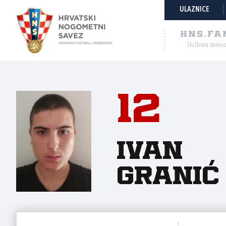
ULAZNICE
HNS.FA
Službena stranic
12
Ivan
Granić