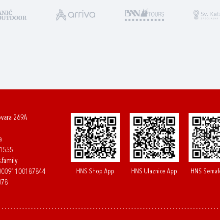
ovara 269A
a
61555
.family
HNS Shop App
HNS Ulaznice App
HNS Semaf
400091100187844
078