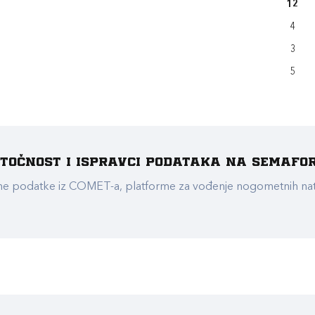
12
4
3
5
e točnost i ispravci podataka na Semafo
ualne podatke iz COMET-a, platforme za vođenje nogometnih n