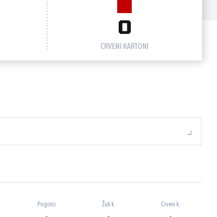
0
CRVENI KARTONI
Pogotci
Žuti k.
Crveni k.