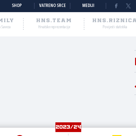
SHOP
VATRENO SRCE
MEDIJI
MILY
HNS.TEAM
HNS.RIZNIC
a Saveza
Hrvatske reprezentacije
Povijest i statistika
2023/24