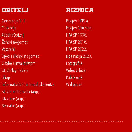
Obitelj
Riznica
Generacija 111
Povijest HNS-a
Edukacija
Povijest Vatrenih
#JednaObitelj
FIFA SP 1998.
Ženski nogomet
FIFA SP 2018.
Veterani
FIFA SP 2022.
Dječji i školski nogomet
Liga nacija 2023.
Osobe s invaliditetom
Fotografije
UEFA Playmakers
Video arhiva
Shop
Publikacije
Informativno-multimedijski centar
Wallpaperi
Službena trgovina (app)
Ulaznice (app)
Semafor (app)