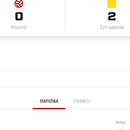
0
2
POGOTCI
ŽUTI KARTONI
STATISTIKA
UTAKMICE
Nastupi