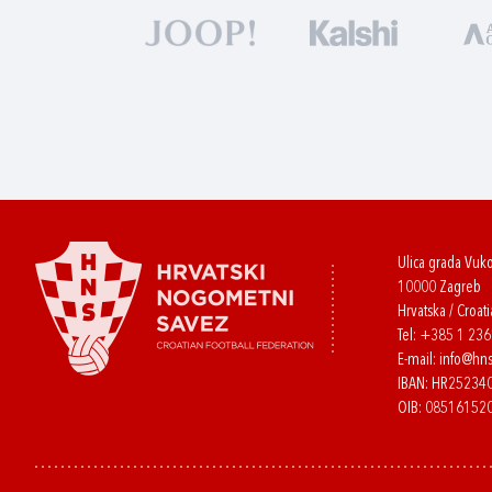
Ulica grada Vuk
10000 Zagreb
Hrvatska / Croati
Tel:
+385 1 23
E-mail:
info@hns
IBAN: HR2523
OIB: 08516152