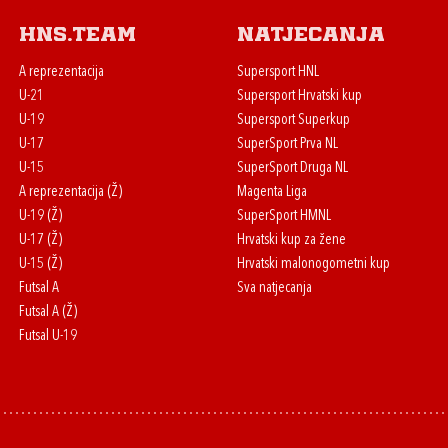
HNS.team
Natjecanja
A reprezentacija
Supersport HNL
U-21
Supersport Hrvatski kup
U-19
Supersport Superkup
U-17
SuperSport Prva NL
U-15
SuperSport Druga NL
A reprezentacija (Ž)
Magenta Liga
U-19 (Ž)
SuperSport HMNL
U-17 (Ž)
Hrvatski kup za žene
U-15 (Ž)
Hrvatski malonogometni kup
Futsal A
Sva natjecanja
Futsal A (Ž)
Futsal U-19