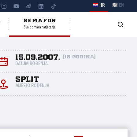
HR
EN
A
SEMAFOR
Sva domaća natjecanja
15.09.2007.
(18 godina)
DATUM ROĐENJA
Split
MJESTO ROĐENJA