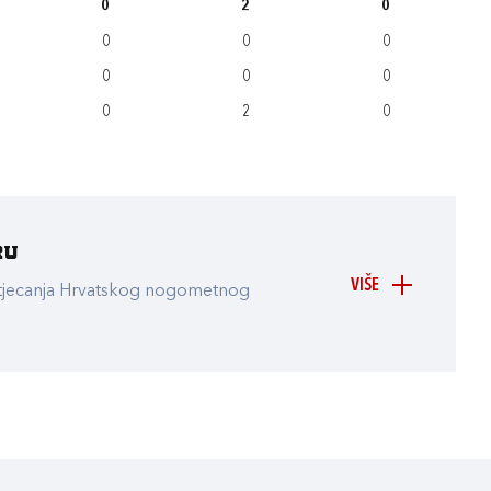
0
2
0
0
0
0
0
0
0
0
2
0
ru
VIŠE
atjecanja Hrvatskog nogometnog