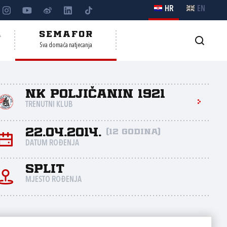
HR
EN
A
SEMAFOR
Sva domaća natjecanja
NK Poljičanin 1921
TRENUTNI KLUB
22.04.2014.
(12 godina)
DATUM ROĐENJA
Split
MJESTO ROĐENJA