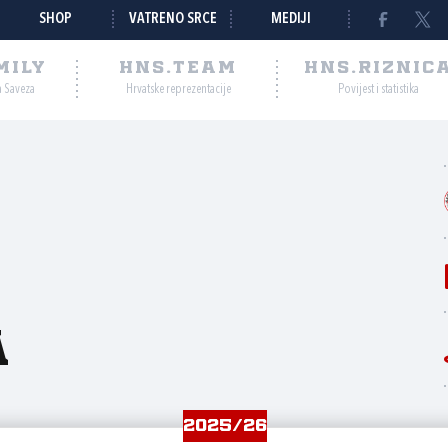
SHOP
VATRENO SRCE
MEDIJI
MILY
HNS.TEAM
HNS.RIZNIC
a Saveza
Hrvatske reprezentacije
Povijest i statistika
a
2025/26