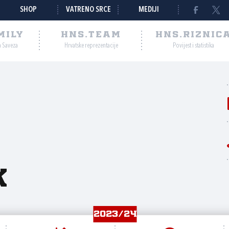
SHOP
VATRENO SRCE
MEDIJI
MILY
HNS.TEAM
HNS.RIZNIC
a Saveza
Hrvatske reprezentacije
Povijest i statistika
k
2023/24