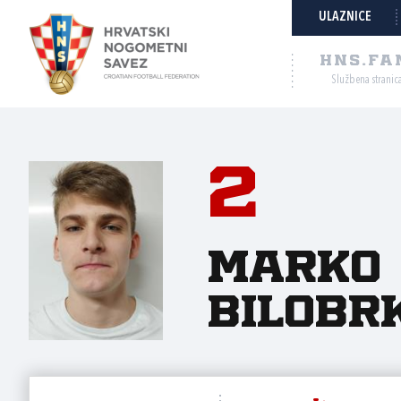
ULAZNICE
HNS.FA
Službena stranic
2
Marko
Bilobr