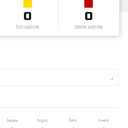
0
0
ŽUTI KARTONI
CRVENI KARTONI
Zamjena
Pogotci
Žuti k.
Crveni k.