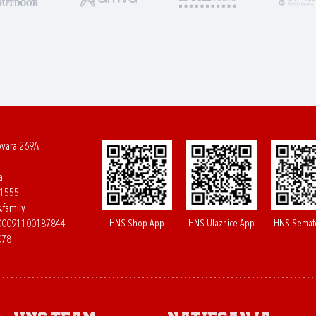
ovara 269A
a
61555
.family
HNS Shop App
HNS Ulaznice App
HNS Semaf
400091100187844
078