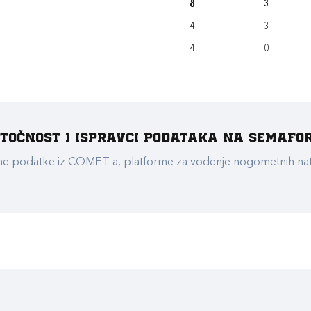
8
3
4
3
4
0
e točnost i ispravci podataka na Semafo
ualne podatke iz COMET-a, platforme za vođenje nogometnih n