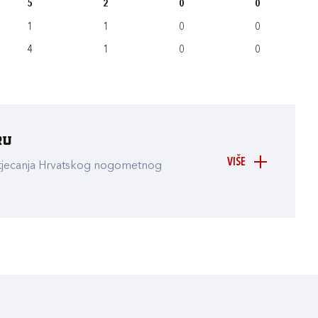
5
2
0
0
1
1
0
0
4
1
0
0
ru
VIŠE
atjecanja Hrvatskog nogometnog