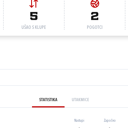
5
2
UŠAO S KLUPE
POGOTCI
STATISTIKA
UTAKMICE
Nastupi
Započeo