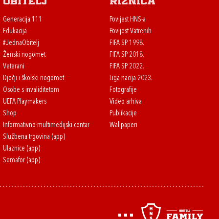
Obitelj
Riznica
Generacija 111
Povijest HNS-a
Edukacija
Povijest Vatrenih
#JednaObitelj
FIFA SP 1998.
Ženski nogomet
FIFA SP 2018.
Veterani
FIFA SP 2022.
Dječji i školski nogomet
Liga nacija 2023.
Osobe s invaliditetom
Fotografije
UEFA Playmakers
Video arhiva
Shop
Publikacije
Informativno-multimedijski centar
Wallpaperi
Službena trgovina (app)
Ulaznice (app)
Semafor (app)