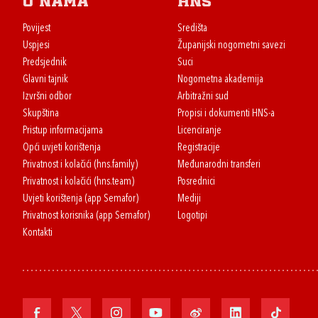
O nama
HNS
Povijest
Središta
Uspjesi
Županijski nogometni savezi
Predsjednik
Suci
Glavni tajnik
Nogometna akademija
Izvršni odbor
Arbitražni sud
Skupština
Propisi i dokumenti HNS-a
Pristup informacijama
Licenciranje
Opći uvjeti korištenja
Registracije
Privatnost i kolačići (hns.family)
Međunarodni transferi
Privatnost i kolačići (hns.team)
Posrednici
Uvjeti korištenja (app Semafor)
Mediji
Privatnost korisnika (app Semafor)
Logotipi
Kontakti