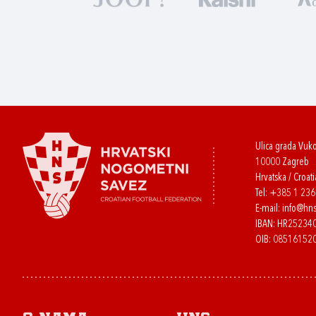
Ulica grada Vuk
10000 Zagreb
Hrvatska / Croati
Tel:
+385 1 23
E-mail:
info@hns
IBAN: HR2523
OIB: 08516152