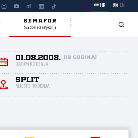
HR
EN
A
SEMAFOR
Sva domaća natjecanja
01.08.2008.
(18 godina)
DATUM ROĐENJA
Split
MJESTO ROĐENJA