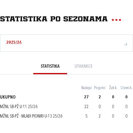
Statistika po sezonama
2025/26
STATISTIKA
UTAKMICE
Nastupi
Pogotci
Žuti k.
Crveni k.
UKUPNO
27
2
0
0
MŽNL SB-PŽ U-11 25/26
22
0
0
0
MŽNL SB-PŽ - MLAĐI PIONIRI U-13 25/26
5
2
0
0