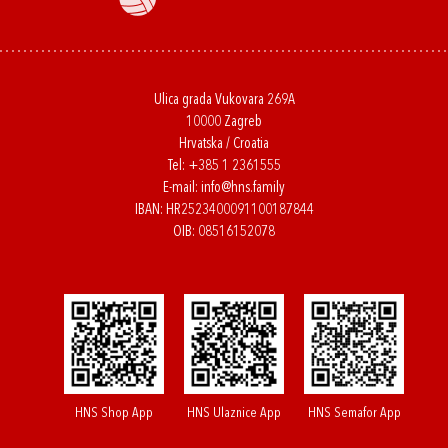
Ulica grada Vukovara 269A
10000 Zagreb
Hrvatska / Croatia
Tel:
+385 1 2361555
E-mail:
info@hns.family
IBAN: HR2523400091100187844
OIB: 08516152078
HNS Shop App
HNS Ulaznice App
HNS Semafor App