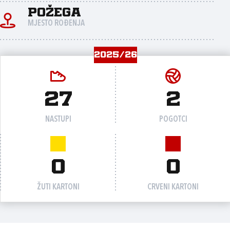
Požega
MJESTO ROĐENJA
2025/26
27
2
NASTUPI
POGOTCI
0
0
ŽUTI KARTONI
CRVENI KARTONI