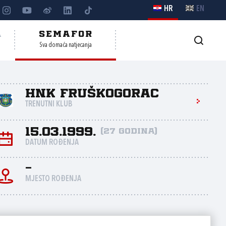
HR
EN
A
SEMAFOR
Sva domaća natjecanja
HNK Fruškogorac
TRENUTNI KLUB
15.03.1999.
(27 godina)
DATUM ROĐENJA
-
MJESTO ROĐENJA