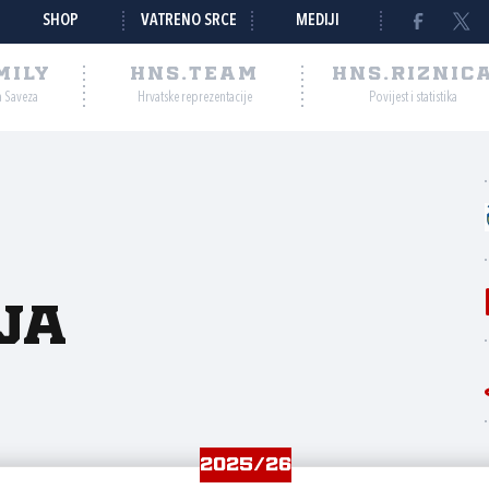
SHOP
VATRENO SRCE
MEDIJI
MILY
HNS.TEAM
HNS.RIZNIC
a Saveza
Hrvatske reprezentacije
Povijest i statistika
ja
2025/26