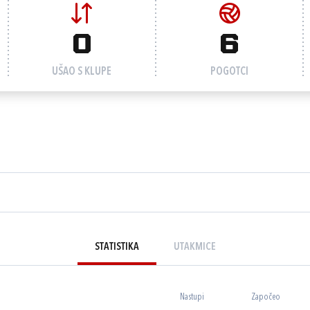
0
6
UŠAO S KLUPE
POGOTCI
STATISTIKA
UTAKMICE
Nastupi
Započeo