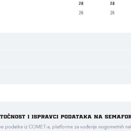
28
28
28
28
e točnost i ispravci podataka na Semafo
ualne podatke iz COMET-a, platforme za vođenje nogometnih n