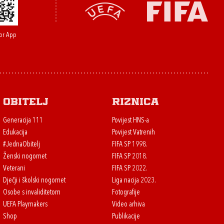
or App
Obitelj
Riznica
Generacija 111
Povijest HNS-a
Edukacija
Povijest Vatrenih
#JednaObitelj
FIFA SP 1998.
Ženski nogomet
FIFA SP 2018.
Veterani
FIFA SP 2022.
Dječji i školski nogomet
Liga nacija 2023.
Osobe s invaliditetom
Fotografije
UEFA Playmakers
Video arhiva
Shop
Publikacije