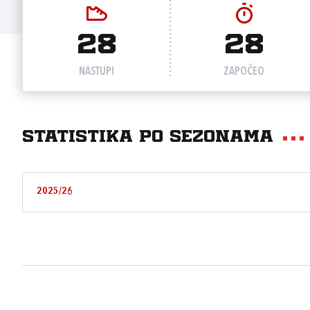
28
28
NASTUPI
ZAPOČEO
Statistika po sezonama
2025/26