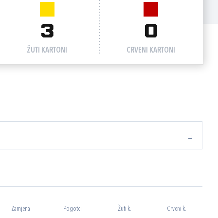
3
0
ŽUTI KARTONI
CRVENI KARTONI
Zamjena
Pogotci
Žuti k.
Crveni k.