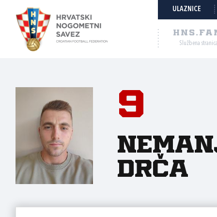
ULAZNICE
HNS.FA
Službena stranic
9
Neman
Drča