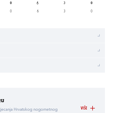
0
6
3
0
0
6
3
0
ru
VIŠE
atjecanja Hrvatskog nogometnog