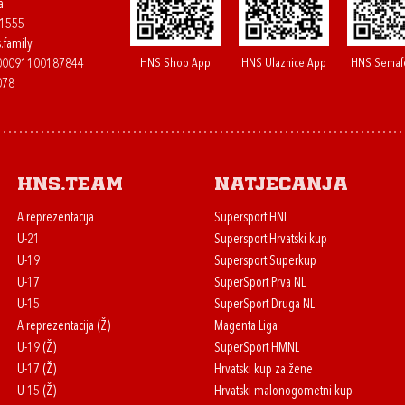
a
61555
.family
HNS Shop App
HNS Ulaznice App
HNS Semaf
400091100187844
078
HNS.team
Natjecanja
A reprezentacija
Supersport HNL
U-21
Supersport Hrvatski kup
U-19
Supersport Superkup
U-17
SuperSport Prva NL
U-15
SuperSport Druga NL
A reprezentacija (Ž)
Magenta Liga
U-19 (Ž)
SuperSport HMNL
U-17 (Ž)
Hrvatski kup za žene
U-15 (Ž)
Hrvatski malonogometni kup