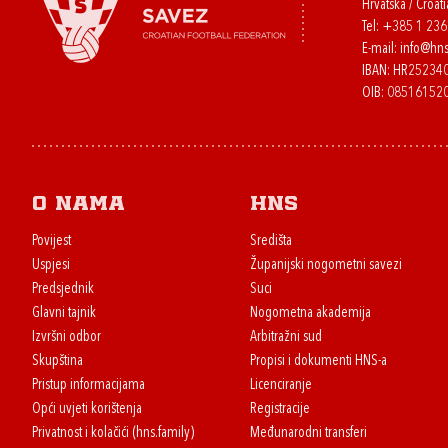
Hrvatska / Croati
Tel:
+385 1 23
E-mail:
info@hns
IBAN: HR2523
OIB: 08516152
O nama
HNS
Povijest
Središta
Uspjesi
Županijski nogometni savezi
Predsjednik
Suci
Glavni tajnik
Nogometna akademija
Izvršni odbor
Arbitražni sud
Skupština
Propisi i dokumenti HNS-a
Pristup informacijama
Licenciranje
Opći uvjeti korištenja
Registracije
Privatnost i kolačići (hns.family)
Međunarodni transferi