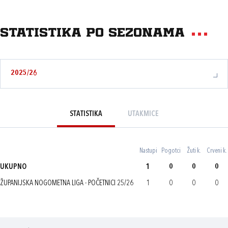
Statistika po sezonama
2025/26
STATISTIKA
UTAKMICE
Nastupi
Pogotci
Žuti k.
Crveni k.
UKUPNO
1
0
0
0
ŽUPANIJSKA NOGOMETNA LIGA - POČETNICI 25/26
1
0
0
0