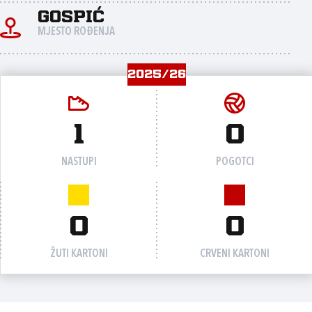
Gospić
MJESTO ROĐENJA
2025/26
1
0
NASTUPI
POGOTCI
0
0
ŽUTI KARTONI
CRVENI KARTONI