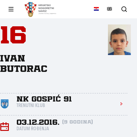
16
Ivan
Butorac
NK Gospić 91
TRENUTNI KLUB
03.12.2016.
(9 godina)
DATUM ROĐENJA