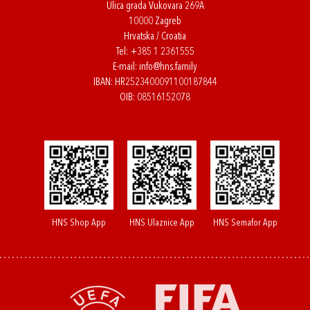
Ulica grada Vukovara 269A
10000 Zagreb
Hrvatska / Croatia
Tel:
+385 1 2361555
E-mail:
info@hns.family
IBAN: HR2523400091100187844
OIB: 08516152078
HNS Shop App
HNS Ulaznice App
HNS Semafor App