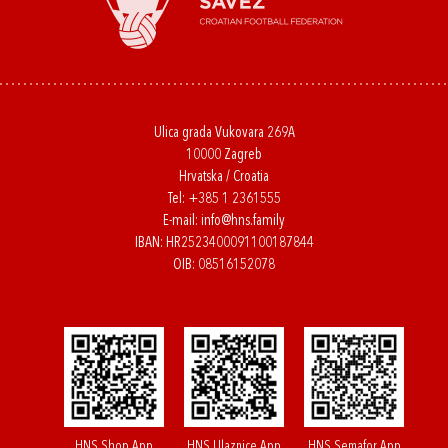
Ulica grada Vukovara 269A
10000 Zagreb
Hrvatska / Croatia
Tel:
+385 1 2361555
E-mail:
info@hns.family
IBAN: HR2523400091100187844
OIB: 08516152078
HNS Shop App
HNS Ulaznice App
HNS Semafor App