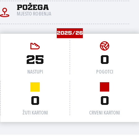
Požega
MJESTO ROĐENJA
2025/26
25
0
NASTUPI
POGOTCI
0
0
ŽUTI KARTONI
CRVENI KARTONI