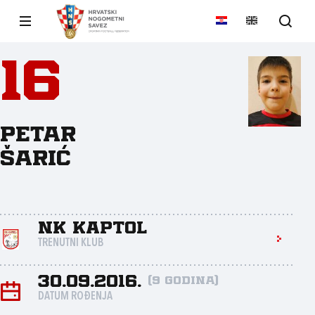
16
Petar
Šarić
NK Kaptol
TRENUTNI KLUB
30.09.2016.
(9 godina)
DATUM ROĐENJA