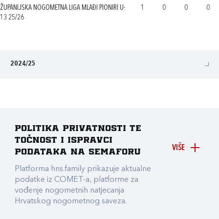
ŽUPANIJSKA NOGOMETNA LIGA MLAĐI PIONIRI U-
1
0
0
0
13 25/26
2024/25
Politika privatnosti te
točnost i ispravci
VIŠE
podataka na Semaforu
Platforma hns.family prikazuje aktualne
podatke iz COMET-a, platforme za
vođenje nogometnih natjecanja
Hrvatskog nogometnog saveza.