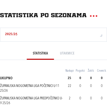
Statistika po sezonama
2025/26
STATISTIKA
UTAKMICE
Nastupi
Pogotci
Žuti k.
Crveni k.
UKUPNO
25
0
0
0
ŽUPANIJSKA NOGOMETNA LIGA POČETNICI U-11
22
0
0
0
25/26
ŽUPANIJSKA NOGOMETNA LIGA PREDPOČETNICI U-
2
0
0
0
9 25/26