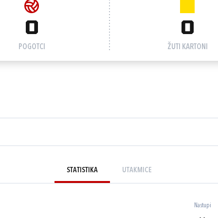
0
0
POGOTCI
ŽUTI KARTONI
STATISTIKA
UTAKMICE
Nastupi