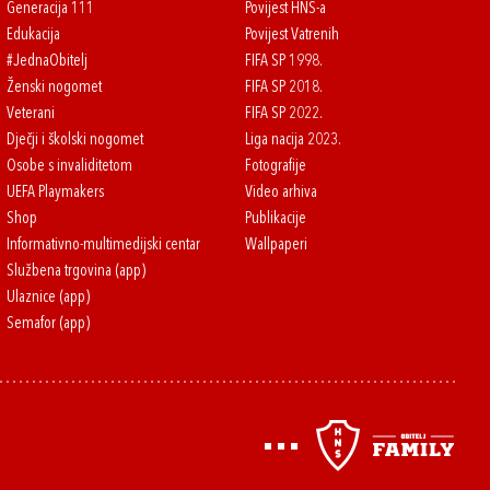
Generacija 111
Povijest HNS-a
Edukacija
Povijest Vatrenih
#JednaObitelj
FIFA SP 1998.
Ženski nogomet
FIFA SP 2018.
Veterani
FIFA SP 2022.
Dječji i školski nogomet
Liga nacija 2023.
Osobe s invaliditetom
Fotografije
UEFA Playmakers
Video arhiva
Shop
Publikacije
Informativno-multimedijski centar
Wallpaperi
Službena trgovina (app)
Ulaznice (app)
Semafor (app)