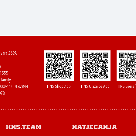
ovara 269A
a
61555
.family
HNS Shop App
HNS Ulaznice App
HNS Semaf
400091100187844
078
HNS.team
Natjecanja