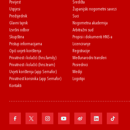
Povijest
Središta
Uspjesi
Županijski nogometni savezi
Predsjednik
Suci
Glavni tajnik
Nogometna akademija
Izvršni odbor
Arbitražni sud
Skupština
Propisi i dokumenti HNS-a
Pristup informacijama
Licenciranje
Opći uvjeti korištenja
Registracije
Privatnost i kolačići (hns.family)
Međunarodni transferi
Privatnost i kolačići (hns.team)
Posrednici
Uvjeti korištenja (app Semafor)
Mediji
Privatnost korisnika (app Semafor)
Logotipi
Kontakti