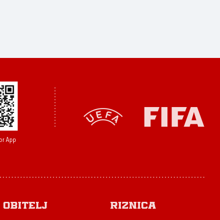
or App
Obitelj
Riznica