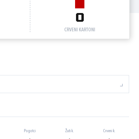
0
CRVENI KARTONI
Pogotci
Žuti k.
Crveni k.