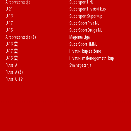
A reprezentacija
Supersport HNL
U-21
Supersport Hrvatski kup
U-19
Supersport Superkup
U-17
SuperSport Prva NL
U-15
SuperSport Druga NL
A reprezentacija (Ž)
Magenta Liga
U-19 (Ž)
SuperSport HMNL
U-17 (Ž)
Hrvatski kup za žene
U-15 (Ž)
Hrvatski malonogometni kup
Futsal A
Sva natjecanja
Futsal A (Ž)
Futsal U-19