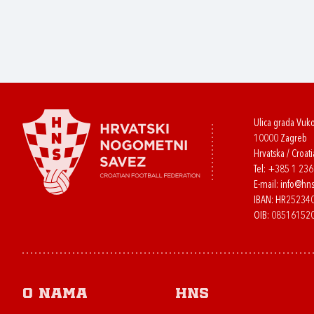
Ulica grada Vuk
10000 Zagreb
Hrvatska / Croati
Tel:
+385 1 23
E-mail:
info@hns
IBAN: HR2523
OIB: 08516152
O nama
HNS