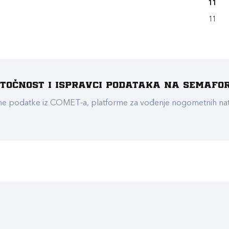
11
11
e točnost i ispravci podataka na Semafo
ualne podatke iz COMET-a, platforme za vođenje nogometnih n