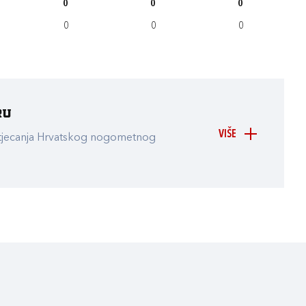
0
0
0
0
0
0
ru
VIŠE
atjecanja Hrvatskog nogometnog