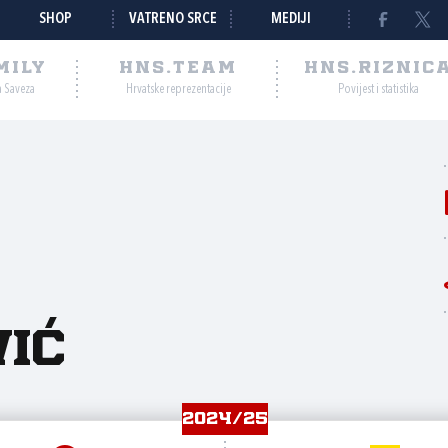
SHOP
VATRENO SRCE
MEDIJI
MILY
HNS.TEAM
HNS.RIZNIC
a Saveza
Hrvatske reprezentacije
Povijest i statistika
ić
2024/25