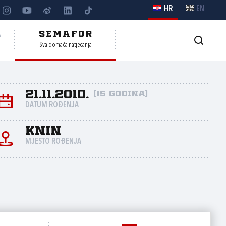
HR
EN
A
SEMAFOR
Sva domaća natjecanja
21.11.2010.
(15 godina)
DATUM ROĐENJA
Knin
MJESTO ROĐENJA