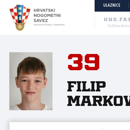
ULAZNICE
HNS.FA
Službena stranic
39
Filip
Markov