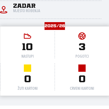
Zadar
MJESTO ROĐENJA
2025/26
10
3
NASTUPI
POGOTCI
0
0
ŽUTI KARTONI
CRVENI KARTONI