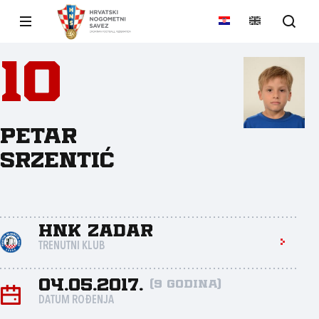
10
Petar
Srzentić
HNK Zadar
TRENUTNI KLUB
04.05.2017.
(9 godina)
DATUM ROĐENJA