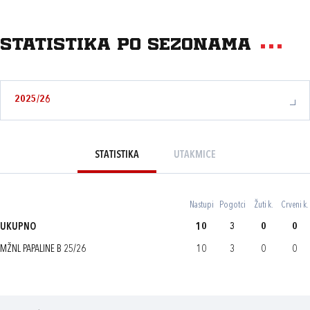
Statistika po sezonama
2025/26
STATISTIKA
UTAKMICE
Nastupi
Pogotci
Žuti k.
Crveni k.
UKUPNO
10
3
0
0
MŽNL PAPALINE B 25/26
10
3
0
0