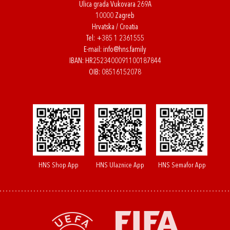
Ulica grada Vukovara 269A
10000 Zagreb
Hrvatska / Croatia
Tel:
+385 1 2361555
E-mail:
info@hns.family
IBAN: HR2523400091100187844
OIB: 08516152078
HNS Shop App
HNS Ulaznice App
HNS Semafor App