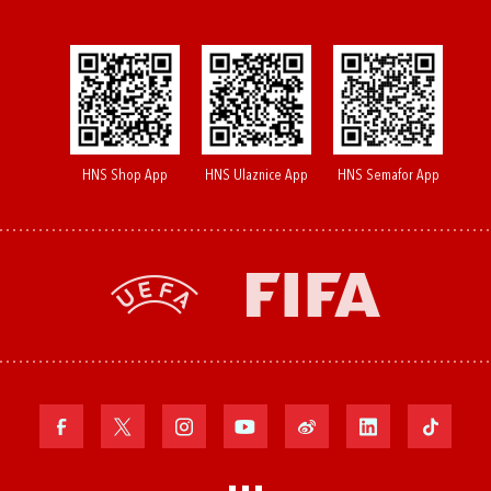
HNS Shop App
HNS Ulaznice App
HNS Semafor App