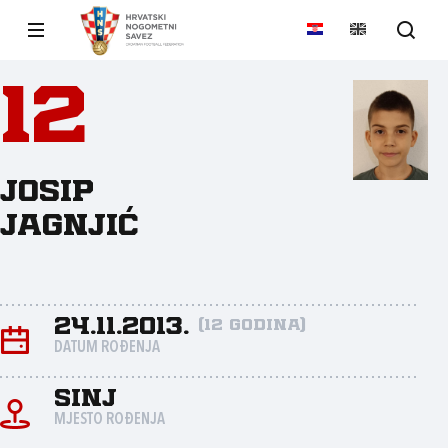
12
Josip
Jagnjić
24.11.2013.
(12 godina)
DATUM ROĐENJA
Sinj
MJESTO ROĐENJA