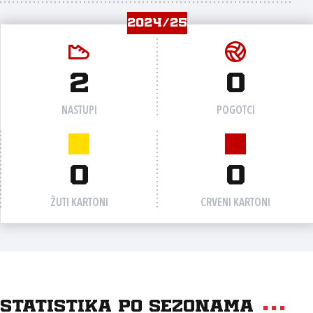
2024/25
2
0
NASTUPI
POGOTCI
0
0
ŽUTI KARTONI
CRVENI KARTONI
Statistika po sezonama